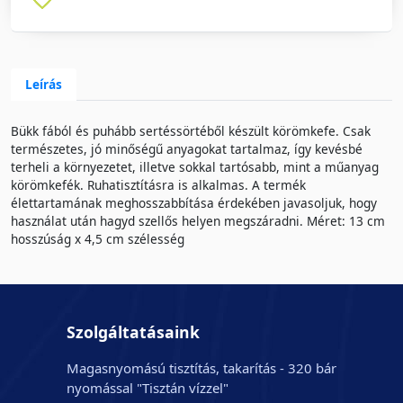
Leírás
Bükk fából és puhább sertéssörtéből készült körömkefe. Csak
természetes, jó minőségű anyagokat tartalmaz, így kevésbé
terheli a környezetet, illetve sokkal tartósabb, mint a műanyag
körömkefék. Ruhatisztításra is alkalmas. A termék
élettartamának meghosszabbítása érdekében javasoljuk, hogy
használat után hagyd szellős helyen megszáradni. Méret: 13 cm
hosszúság x 4,5 cm szélesség
Szolgáltatásaink
Magasnyomású tisztítás, takarítás - 320 bár
nyomással "Tisztán vízzel"