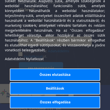
sütiket használunk: Alapvető sütik, amelyek szükségesek a
info@tisztasagkozpont.hu
weboldal használatához; funkcionális sütik, amelyek
Hírlevél
könnyebben használhatók a weboldal használatakor;
teljesítmény-sütik, amelyeket összesített adatok előállítására
Iratkozzon fel hírlevelünkre, hogy
használunk a weboldal használatáról és a statisztikákról; és
megkapja a legfrissebb aktualitásokat és
marketing cookie-k, amelyeket releváns tartalom és reklám
híreket.
megjelenítésére használnak. Ha az "Összes elfogadása"
lehetőséget választja, akkor hozzájárul az összes sütik
használatához. A "Beállítások" részben bármikor elfogadhat
és elutasíthat egyedi sütitípusokat, és visszavonhatja a jövőre
vonatkozó beleegyezését.
Elfogadom az
Adatvédelmi
Nyilatkozat
ot.
Adatvédelmi Nyilatkozat
FELIRATKOZÁS
Összes elutasítása
Beállítások
Általános Szerződési
Adatkezelési
-
Feltételek
tájékoztató
Összes elfogadása
Tisztaság Központ Kft. © 2025. Minden jog
fenntartva. Készítette:
I.T.C. Kft.