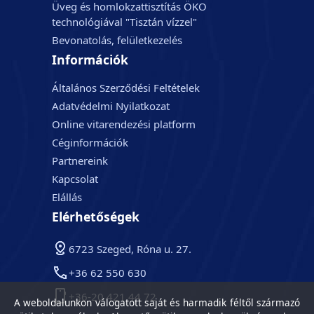
Üveg és homlokzattisztítás ÖKO
technológiával "Tisztán vízzel"
Bevonatolás, felületkezelés
Információk
Általános Szerződési Feltételek
Adatvédelmi Nyilatkozat
Online vitarendezési platform
Céginformációk
Partnereink
Kapcsolat
Elállás
Elérhetőségek
6723 Szeged, Róna u. 27.
+36 62 550 630
+36-20 421 44 72
A weboldalunkon válogatott saját és harmadik féltől származó