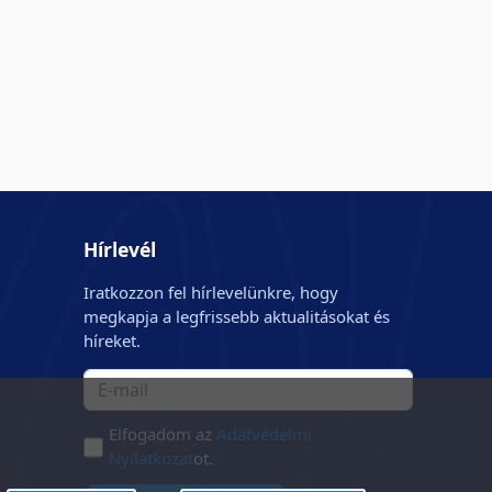
Hírlevél
Iratkozzon fel hírlevelünkre, hogy
megkapja a legfrissebb aktualitásokat és
híreket.
Elfogadom az
Adatvédelmi
Nyilatkozat
ot.