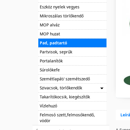
Eszköz nyelek vegyes
Mikroszálas törlőkendő
MOP alváz
MOP huzat
Pad, padtartó
Partvisok, seprűk
Portalanítók
Súrolókefe
Szemétlapát/ szemétszedő
Szivacsok, törlőkendők
Takarítókocsik, kiegészítők
Vízlehuzó
Felmosó szett,felmosókendő,
Leír
vödör
A Super