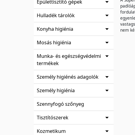
Épülettisztító gépek
padlóáp
fordula
Hulladék tárolók
egyenle
vastags
Konyha higiénia
nem kén
Mosás higiénia
Munka- és egészségvédelmi
termékek
Személy higiénés adagolók
Személy higiénia
Szennyfogó szőnyeg
Tisztítószerek
Kozmetikum