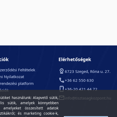
ciók
Elérhetőségek
zerződési Feltételek
6723 Szeged, Róna u. 27.
i Nyilatkozat
+36 62 550 630
arendezési platform
+36-20 421 44 72
ációk
k
tiket használunk: Alapvető sütik,
info@tisztasagkozpont.hu
lis sütik, amelyek könnyebben
, amelyeket összesített adatok
ztikákról; és marketing cookie-k,