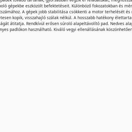
oló gépekbe eszközölt befektetéseit. Különböző fokozatokban és mé
tszámához. A gépek jobb stabilitása csökkenti a motor terhelését és 
tesen kopik, visszahajló szálak nélkül. A hosszabb hatékony élettart
ágát átitatja. Rendkívül erősen súroló alapeltávolító pad. Nedves ala
yes padlókon használható. Kiváló vegyi ellenállásának köszönhetően