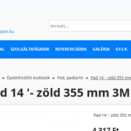
pont.hu
AL
SZOLGÁLTATÁSAINK
REFERENCIÁINK
GALÉRIA
GY.I.K.
Épülettisztító eszközök
Pad, padtartó
Pad 14 '- zöld 355 
d 14 '- zöld 355 mm 3
Pad 14 '- zöld 355
4 317 Ft