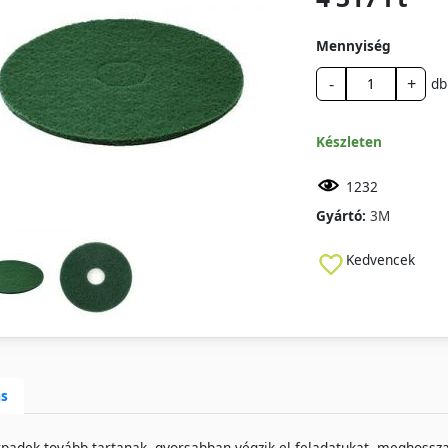
Mennyiség
-
+
db
Készleten
1232
Gyártó:
3M
Kedvencek
ás
padek tovább tartanak, gyorsabban végzik el feladatukat, meghossza