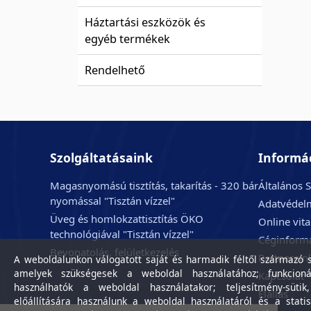
Háztartási eszközök és
egyéb termékek
Rendelhető
Szolgáltatásaink
Informá
Magasnyomású tisztítás, takarítás - 320 bár
Általános S
nyomással "Tisztán vízzel"
Adatvédelm
Üveg és homlokzattisztítás ÖKO
Online vit
technológiával "Tisztán vízzel"
Céginform
Bevonatolás, felületkezelés
Partnerein
A weboldalunkon válogatott saját és harmadik féltől származó sü
amelyek szükségesek a weboldal használatához; funkcioná
Kapcsolat
használhatók a weboldal használatakor; teljesítmény-sütik
Elállás
előállítására használunk a weboldal használatáról és a statis