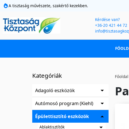
A tisztaság művészete, szakértő kezekben.
Kérdése van?
+36-20 421 44 72
info@tisztasagkoz
FŐOLD
Kategóriák
Főoldal
Pa
Adagoló eszközök
Autómosó program (Kiehl)
Épülettisztító eszközök
Ablaktisztítók