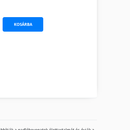
KOSÁRBA
bbítják a padlóbevonatok élettartalmát és óvják a