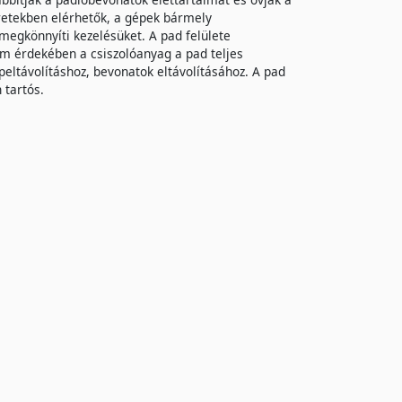
retekben elérhetők, a gépek bármely
megkönnyíti kezelésüket. A pad felülete
am érdekében a csiszolóanyag a pad teljes
peltávolításhoz, bevonatok eltávolításához. A pad
 tartós.