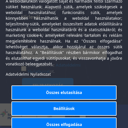
A weboldalunkon válogatott saját és harmadik féltől származó
sütiket használunk: Alapvető sütik, amelyek szükségesek a
info@tisztasagkozpont.hu
weboldal használatához; funkcionális sütik, amelyek
Hírlevél
könnyebben használhatók a weboldal használatakor;
teljesítmény-sütik, amelyeket összesített adatok előállítására
Iratkozzon fel hírlevelünkre, hogy
használunk a weboldal használatáról és a statisztikákról; és
megkapja a legfrissebb aktualitásokat és
marketing cookie-k, amelyeket releváns tartalom és reklám
híreket.
megjelenítésére használnak. Ha az "Összes elfogadása"
lehetőséget választja, akkor hozzájárul az összes sütik
használatához. A "Beállítások" részben bármikor elfogadhat
és elutasíthat egyedi sütitípusokat, és visszavonhatja a jövőre
vonatkozó beleegyezését.
Elfogadom az
Adatvédelmi
Nyilatkozat
ot.
Adatvédelmi Nyilatkozat
FELIRATKOZÁS
Összes elutasítása
Beállítások
Általános Szerződési
Adatkezelési
-
Feltételek
tájékoztató
Összes elfogadása
Tisztaság Központ Kft. © 2025. Minden jog