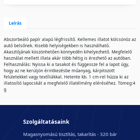
Leírás
Abszorbeáló papír alapú légfrissítő. Kellemes illatot kölcsönöz az
autó belsőnek. Kisebb helyiségekben is használható.
Akasztójának köszönhetően könnyedén kihelyezhető. Megfelelő
használat mellett illata akár több hétig is érezhető az autóban.
Felhasználás: Nyissa ki a tasakot és függessze fel a lapot úgy,
hogy az ne kerüljön érintkezésbe műanyag, kárpitozott
felületekkel vagy textíliákkal. Hetente kb. 1 cm-rel húzza ki az
illatosító lapocskát a megfelelő illatélmény eléréséhez. Tömeg:4
g
Szolgáltatásaink
Magasnyomású tisztítás, takarítás - 320 bár