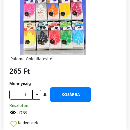
Paloma Gold illatosító
265 Ft
Mennyiség
-
+
db
KOSÁRBA
Készleten
1769
Kedvencek