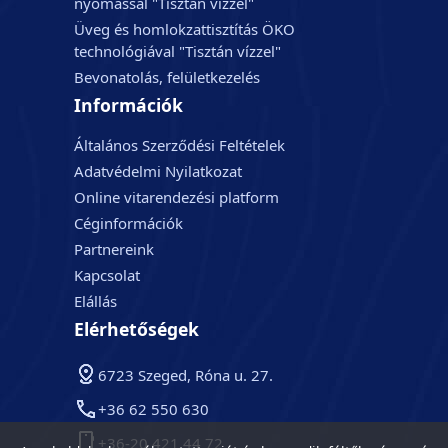
nyomással "Tisztán vízzel"
Üveg és homlokzattisztítás ÖKO
technológiával "Tisztán vízzel"
Bevonatolás, felületkezelés
Információk
Általános Szerződési Feltételek
Adatvédelmi Nyilatkozat
Online vitarendezési platform
Céginformációk
Partnereink
Kapcsolat
Elállás
Elérhetőségek
6723 Szeged, Róna u. 27.
+36 62 550 630
+36-20 421 44 72