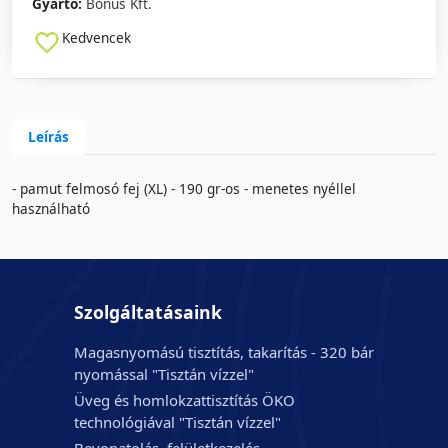
Gyártó:
Bonus Kft.
Kedvencek
Leírás
- pamut felmosó fej (XL) - 190 gr-os - menetes nyéllel
használható
Szolgáltatásaink
Magasnyomású tisztítás, takarítás - 320 bár
nyomással "Tisztán vízzel"
Üveg és homlokzattisztítás ÖKO
technológiával "Tisztán vízzel"