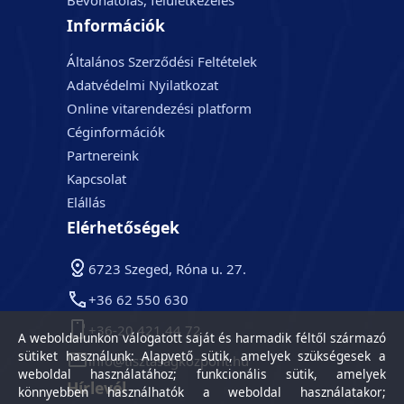
Bevonatolás, felületkezelés
Információk
Általános Szerződési Feltételek
Adatvédelmi Nyilatkozat
Online vitarendezési platform
Céginformációk
Partnereink
Kapcsolat
Elállás
Elérhetőségek
6723 Szeged, Róna u. 27.
+36 62 550 630
+36-20 421 44 72
A weboldalunkon válogatott saját és harmadik féltől származó
sütiket használunk: Alapvető sütik, amelyek szükségesek a
info@tisztasagkozpont.hu
weboldal használatához; funkcionális sütik, amelyek
Hírlevél
könnyebben használhatók a weboldal használatakor;