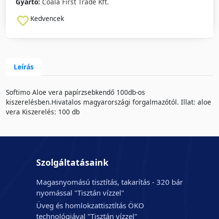
Gyártó:
Coala First Trade Kft.
Kedvencek
Leírás
Softimo Aloe vera papírzsebkendő 100db-os
kiszerelésben.Hivatalos magyarországi forgalmazótól. Illat: aloe
vera Kiszerelés: 100 db
Szolgáltatásaink
Magasnyomású tisztítás, takarítás - 320 bár
nyomással "Tisztán vízzel"
Üveg és homlokzattisztítás ÖKO
technológiával "Tisztán vízzel"