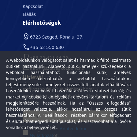
Kapcsolat
Elállás
Elérhetőségek
6723 Szeged, Róna u. 27.
+36 62 550 630
+36-20 421 44 72
A weboldalunkon válogatott saját és harmadik féltől származó
sütiket használunk: Alapvető sütik, amelyek szükségesek a
info@tisztasagkozpont.hu
weboldal használatához; funkcionális sütik, amelyek
Hírlevél
könnyebben használhatók a weboldal használatakor;
teljesítmény-sütik, amelyeket összesített adatok előállítására
Iratkozzon fel hírlevelünkre, hogy
használunk a weboldal használatáról és a statisztikákról; és
megkapja a legfrissebb aktualitásokat és
marketing cookie-k, amelyeket releváns tartalom és reklám
híreket.
megjelenítésére használnak. Ha az "Összes elfogadása"
lehetőséget választja, akkor hozzájárul az összes sütik
használatához. A "Beállítások" részben bármikor elfogadhat
és elutasíthat egyedi sütitípusokat, és visszavonhatja a jövőre
vonatkozó beleegyezését.
Elfogadom az
Adatvédelmi
Nyilatkozat
ot.