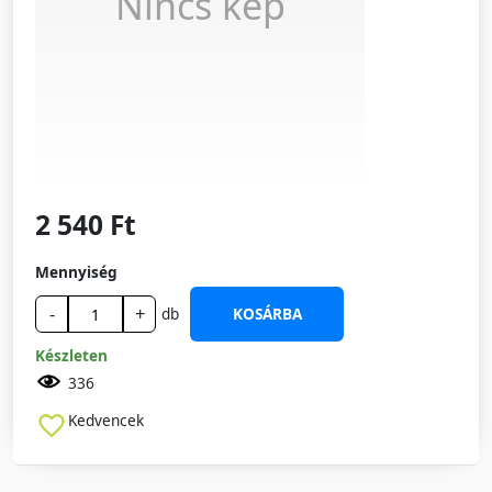
Nincs kép
2 540 Ft
Mennyiség
-
+
db
KOSÁRBA
Készleten
336
Kedvencek