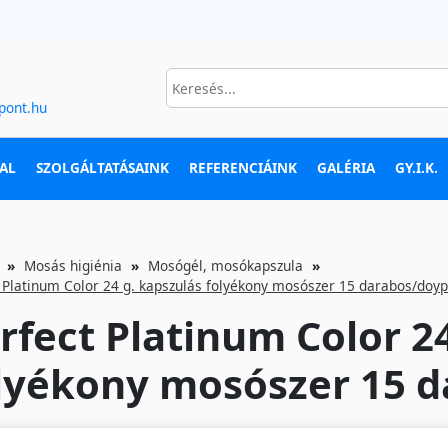
pont.hu
AL
SZOLGÁLTATÁSAINK
REFERENCIÁINK
GALÉRIA
GY.I.K.
Mosás higiénia
Mosógél, mosókapszula
 Platinum Color 24 g. kapszulás folyékony mosószer 15 darabos/doy
rfect Platinum Color 2
lyékony mosószer 15 