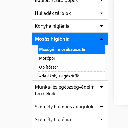
Épülettisztító gépek
Hulladék tárolók
Konyha higiénia
Mosás higiénia
Mosógél, mosókapszula
Mosópor
Öblítőszer
Adalékok, kiegészítők
Munka- és egészségvédelmi
termékek
Személy higiénés adagolók
Személy higiénia