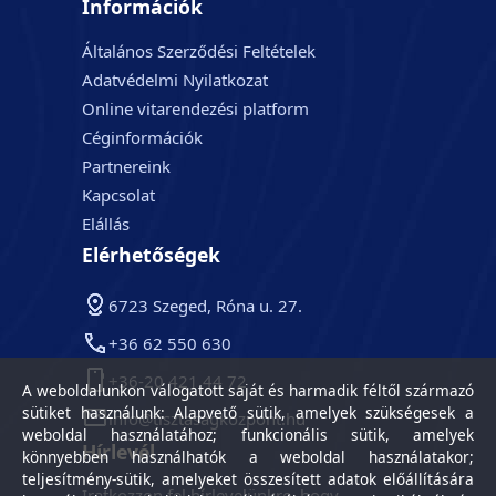
Információk
Általános Szerződési Feltételek
Adatvédelmi Nyilatkozat
Online vitarendezési platform
Céginformációk
Partnereink
Kapcsolat
Elállás
Elérhetőségek
6723 Szeged, Róna u. 27.
+36 62 550 630
+36-20 421 44 72
A weboldalunkon válogatott saját és harmadik féltől származó
sütiket használunk: Alapvető sütik, amelyek szükségesek a
info@tisztasagkozpont.hu
weboldal használatához; funkcionális sütik, amelyek
Hírlevél
könnyebben használhatók a weboldal használatakor;
teljesítmény-sütik, amelyeket összesített adatok előállítására
Iratkozzon fel hírlevelünkre, hogy