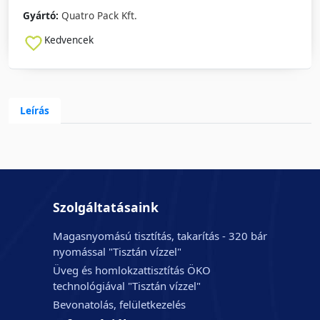
Gyártó:
Quatro Pack Kft.
Kedvencek
Leírás
Szolgáltatásaink
Magasnyomású tisztítás, takarítás - 320 bár
nyomással "Tisztán vízzel"
Üveg és homlokzattisztítás ÖKO
technológiával "Tisztán vízzel"
Bevonatolás, felületkezelés