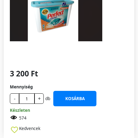
3 200 Ft
Mennyiség
-
+
db
KOSÁRBA
Készleten
574
Kedvencek