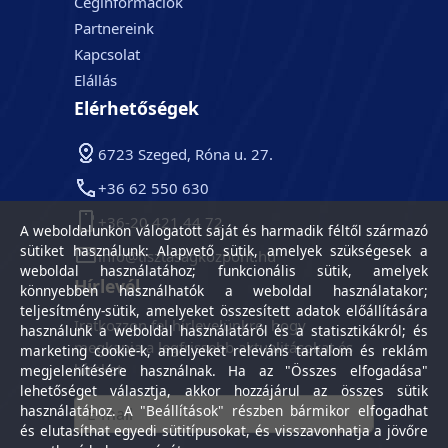
Céginformációk
Partnereink
Kapcsolat
Elállás
Elérhetőségek
6723 Szeged, Róna u. 27.
+36 62 550 630
+36-20 421 44 72
A weboldalunkon válogatott saját és harmadik féltől származó
sütiket használunk: Alapvető sütik, amelyek szükségesek a
info@tisztasagkozpont.hu
weboldal használatához; funkcionális sütik, amelyek
Hírlevél
könnyebben használhatók a weboldal használatakor;
teljesítmény-sütik, amelyeket összesített adatok előállítására
Iratkozzon fel hírlevelünkre, hogy
használunk a weboldal használatáról és a statisztikákról; és
megkapja a legfrissebb aktualitásokat és
marketing cookie-k, amelyeket releváns tartalom és reklám
híreket.
megjelenítésére használnak. Ha az "Összes elfogadása"
lehetőséget választja, akkor hozzájárul az összes sütik
használatához. A "Beállítások" részben bármikor elfogadhat
és elutasíthat egyedi sütitípusokat, és visszavonhatja a jövőre