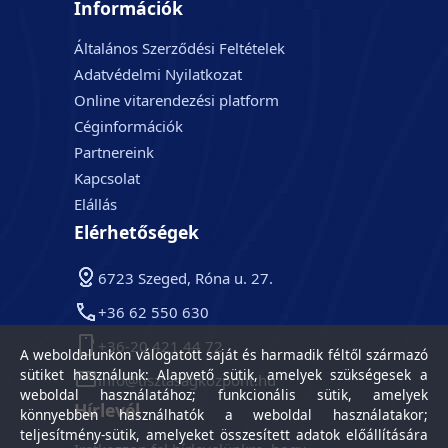
Információk
Általános Szerződési Feltételek
Adatvédelmi Nyilatkozat
Online vitarendezési platform
Céginformációk
Partnereink
Kapcsolat
Elállás
Elérhetőségek
6723 Szeged, Róna u. 27.
+36 62 550 630
+36-20 421 44 72
A weboldalunkon válogatott saját és harmadik féltől származó
sütiket használunk: Alapvető sütik, amelyek szükségesek a
info@tisztasagkozpont.hu
weboldal használatához; funkcionális sütik, amelyek
Hírlevél
könnyebben használhatók a weboldal használatakor;
teljesítmény-sütik, amelyeket összesített adatok előállítására