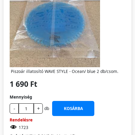
Piszoár illatosító WAVE STYLE - Ocean/ blue 2 db/csom.
1 690 Ft
Mennyiség
-
+
db
KOSÁRBA
Rendelésre
1723