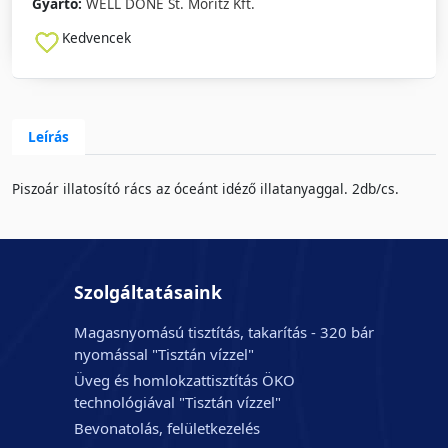
Gyártó:
WELL DONE St. Moritz Kft.
Kedvencek
Leírás
Piszoár illatosító rács az óceánt idéző illatanyaggal. 2db/cs.
Szolgáltatásaink
Magasnyomású tisztítás, takarítás - 320 bár
nyomással "Tisztán vízzel"
Üveg és homlokzattisztítás ÖKO
technológiával "Tisztán vízzel"
Bevonatolás, felületkezelés