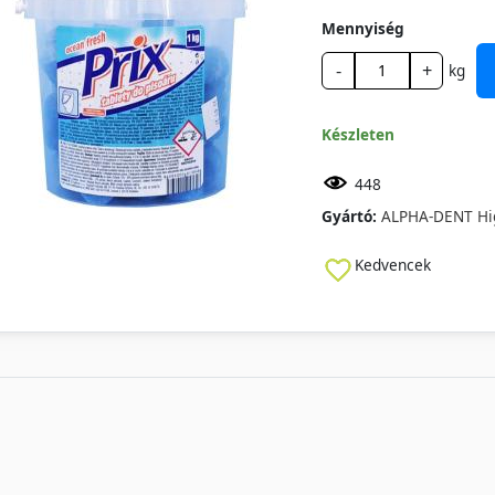
Mennyiség
-
+
kg
Készleten
448
Gyártó:
ALPHA-DENT Hig
Kedvencek