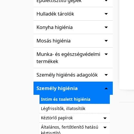
Épülettisztító gépek
Hulladék tárolók
Konyha higiénia
Mosás higiénia
Munka- és egészségvédelmi
termékek
Személy higiénés adagolók
Személy higiénia
Intim és toalett higiénia
Légfrissítők, illatosítók
Kéztörlő papírok
Általános, fertőtlenítő hatású
kéztisztító