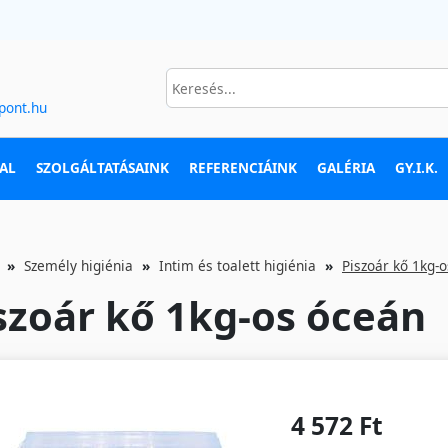
pont.hu
AL
SZOLGÁLTATÁSAINK
REFERENCIÁINK
GALÉRIA
GY.I.K.
Személy higiénia
Intim és toalett higiénia
Piszoár kő 1kg-
szoár kő 1kg-os óceán
4 572 Ft