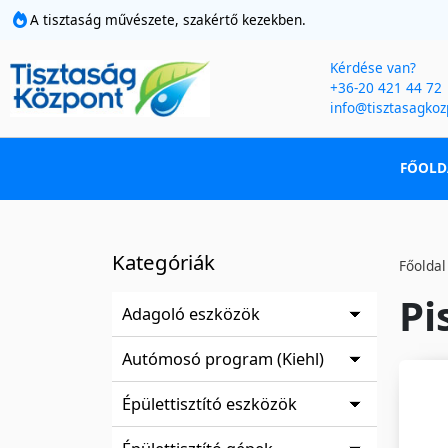
A tisztaság művészete, szakértő kezekben.
Kérdése van?
+36-20 421 44 72
info@tisztasagkoz
FŐOLD
Kategóriák
Főoldal
Pi
Adagoló eszközök
Autómosó program (Kiehl)
Épülettisztító eszközök