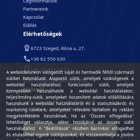
Céginformációk
Partnereink
Kapcsolat
Elállás
Elérhetőségek
6723 Szeged, Róna u. 27.
+36 62 550 630
+36-20 421 44 72
A weboldalunkon válogatott saját és harmadik féltől származó
sütiket használunk: Alapvető sütik, amelyek szükségesek a
info@tisztasagkozpont.hu
weboldal használatához; funkcionális sütik, amelyek
Hírlevél
könnyebben használhatók a weboldal használatakor;
teljesítmény-sütik, amelyeket összesített adatok előállítására
Iratkozzon fel hírlevelünkre, hogy
használunk a weboldal használatáról és a statisztikákról; és
megkapja a legfrissebb aktualitásokat és
marketing cookie-k, amelyeket releváns tartalom és reklám
híreket.
megjelenítésére használnak. Ha az "Összes elfogadása"
lehetőséget választja, akkor hozzájárul az összes sütik
használatához. A "Beállítások" részben bármikor elfogadhat
és elutasíthat egyedi sütitípusokat, és visszavonhatja a jövőre