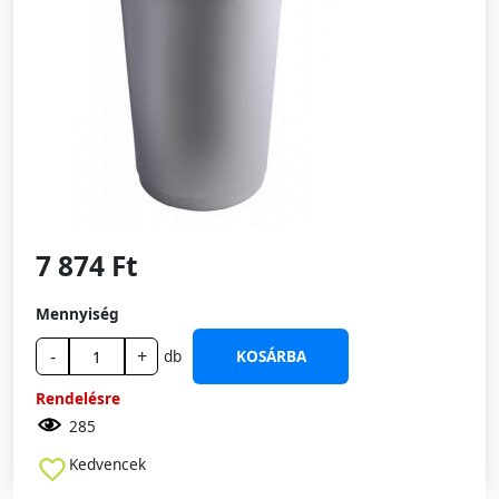
7 874 Ft
Mennyiség
-
+
db
KOSÁRBA
Rendelésre
285
Kedvencek