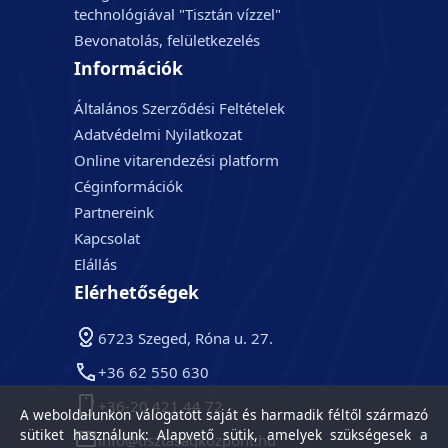
technológiával "Tisztán vízzel"
Bevonatolás, felületkezelés
Információk
Általános Szerződési Feltételek
Adatvédelmi Nyilatkozat
Online vitarendezési platform
Céginformációk
Partnereink
Kapcsolat
Elállás
Elérhetőségek
6723 Szeged, Róna u. 27.
+36 62 550 630
+36-20 421 44 72
A weboldalunkon válogatott saját és harmadik féltől származó
sütiket használunk: Alapvető sütik, amelyek szükségesek a
info@tisztasagkozpont.hu