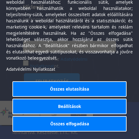
weboldal használatához; funkcionális sütik, amelyek
Hírlevél
könnyebben használhatók a weboldal használatakor;
teljesítmény-sütik, amelyeket összesített adatok előállítására
Iratkozzon fel hírlevelünkre, hogy
használunk a weboldal használatáról és a statisztikákról; és
megkapja a legfrissebb aktualitásokat és
marketing cookie-k, amelyeket releváns tartalom és reklám
híreket.
megjelenítésére használnak. Ha az "Összes elfogadása"
lehetőséget választja, akkor hozzájárul az összes sütik
használatához. A "Beállítások" részben bármikor elfogadhat
és elutasíthat egyedi sütitípusokat, és visszavonhatja a jövőre
vonatkozó beleegyezését.
Elfogadom az
Adatvédelmi
Nyilatkozat
ot.
Adatvédelmi Nyilatkozat
FELIRATKOZÁS
Összes elutasítása
Beállítások
Általános Szerződési
Adatkezelési
-
Feltételek
tájékoztató
Összes elfogadása
Tisztaság Központ Kft. © 2025. Minden jog
fenntartva. Készítette:
I.T.C. Kft.