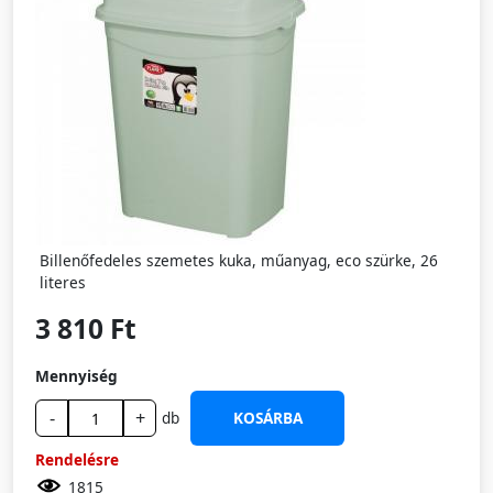
Billenőfedeles szemetes kuka, műanyag, eco szürke, 26
literes
3 810 Ft
Mennyiség
-
+
db
KOSÁRBA
Rendelésre
1815