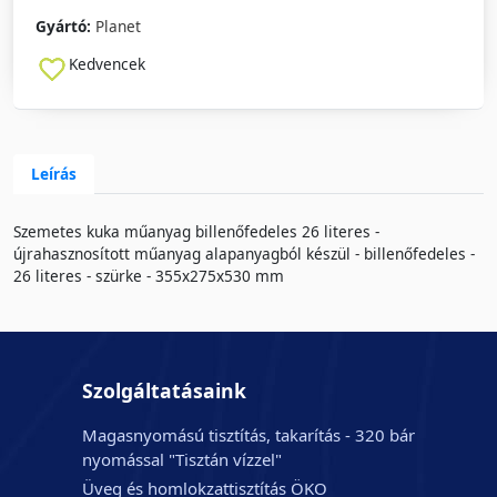
Gyártó:
Planet
Kedvencek
Leírás
Szemetes kuka műanyag billenőfedeles 26 literes -
újrahasznosított műanyag alapanyagból készül - billenőfedeles -
26 literes - szürke - 355x275x530 mm
Szolgáltatásaink
Magasnyomású tisztítás, takarítás - 320 bár
nyomással "Tisztán vízzel"
Üveg és homlokzattisztítás ÖKO