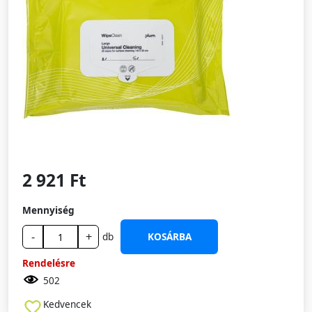
2 921 Ft
Mennyiség
-
+
db
KOSÁRBA
Rendelésre
502
Kedvencek