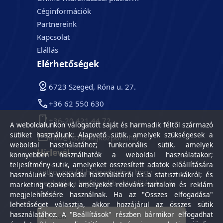
Céginformációk
Partnereink
Kapcsolat
Elállás
Elérhetőségek
6723 Szeged, Róna u. 27.
+36 62 550 630
+36-20 421 44 72
A weboldalunkon válogatott saját és harmadik féltől származó
sütiket használunk: Alapvető sütik, amelyek szükségesek a
info@tisztasagkozpont.hu
weboldal használatához; funkcionális sütik, amelyek
Hírlevél
könnyebben használhatók a weboldal használatakor;
teljesítmény-sütik, amelyeket összesített adatok előállítására
Iratkozzon fel hírlevelünkre, hogy
használunk a weboldal használatáról és a statisztikákról; és
megkapja a legfrissebb aktualitásokat és
marketing cookie-k, amelyeket releváns tartalom és reklám
híreket.
megjelenítésére használnak. Ha az "Összes elfogadása"
lehetőséget választja, akkor hozzájárul az összes sütik
használatához. A "Beállítások" részben bármikor elfogadhat