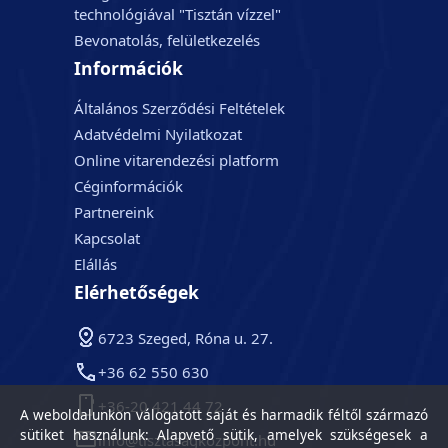
technológiával "Tisztán vízzel"
Bevonatolás, felületkezelés
Információk
Általános Szerződési Feltételek
Adatvédelmi Nyilatkozat
Online vitarendezési platform
Céginformációk
Partnereink
Kapcsolat
Elállás
Elérhetőségek
6723 Szeged, Róna u. 27.
+36 62 550 630
+36-20 421 44 72
A weboldalunkon válogatott saját és harmadik féltől származó
sütiket használunk: Alapvető sütik, amelyek szükségesek a
info@tisztasagkozpont.hu