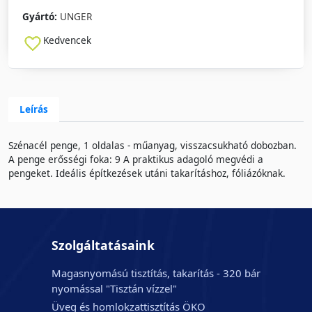
Gyártó:
UNGER
Kedvencek
Leírás
Szénacél penge, 1 oldalas - műanyag, visszacsukható dobozban.
A penge erősségi foka: 9 A praktikus adagoló megvédi a
pengeket. Ideális építkezések utáni takarításhoz, fóliázóknak.
Szolgáltatásaink
Magasnyomású tisztítás, takarítás - 320 bár
nyomással "Tisztán vízzel"
Üveg és homlokzattisztítás ÖKO