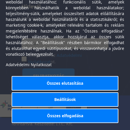
weboldal használatához; funkcionális sütik, amelyek
Hírlevél
könnyebben használhatók a weboldal használatakor;
teljesítmény-sütik, amelyeket összesített adatok előállítására
Iratkozzon fel hírlevelünkre, hogy
használunk a weboldal használatáról és a statisztikákról; és
megkapja a legfrissebb aktualitásokat és
marketing cookie-k, amelyeket releváns tartalom és reklám
híreket.
megjelenítésére használnak. Ha az "Összes elfogadása"
lehetőséget választja, akkor hozzájárul az összes sütik
használatához. A "Beállítások" részben bármikor elfogadhat
és elutasíthat egyedi sütitípusokat, és visszavonhatja a jövőre
vonatkozó beleegyezését.
Elfogadom az
Adatvédelmi
Nyilatkozat
ot.
Adatvédelmi Nyilatkozat
FELIRATKOZÁS
Összes elutasítása
Beállítások
Általános Szerződési
Adatkezelési
-
Feltételek
tájékoztató
Összes elfogadása
Tisztaság Központ Kft. © 2025. Minden jog
fenntartva. Készítette:
I.T.C. Kft.