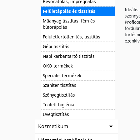
Bevonatolás, impregnálás
Ideális
Felületápolás és tisztitás
szennye
Műanyag tisztítás, fém és
Profloo
bútorápolás
fordula
törlésn
Felületfertőtlenítés, tisztítás
ezenkív
Gépi tisztítás
Napi karbantartó tisztítás
ÖKO termékek
Speciális termékek
Szaniter tisztítás
Szőnyegtisztítás
Toalett higiénia
Üvegtisztítás
Kozmetikum