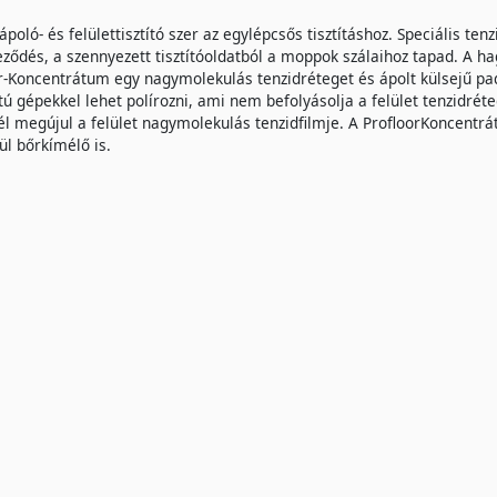
 ápoló- és felülettisztító szer az egylépcsős tisztításhoz. Speciális te
ződés, a szennyezett tisztítóoldatból a moppok szálaihoz tapad. A ha
r-Koncentrátum egy nagymolekulás tenzidréteget és ápolt külsejű pa
tú gépekkel lehet polírozni, ami nem befolyásolja a felület tenzidré
él megújul a felület nagymolekulás tenzidfilmje. A ProfloorKoncentrátu
ül bőrkímélő is.