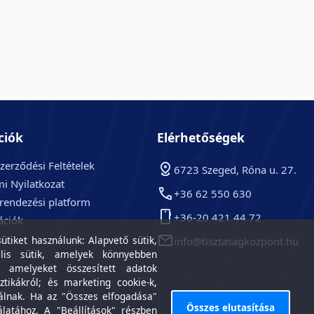
ciók
Elérhetőségek
zerződési Feltételek
6723 Szeged, Róna u. 27.
i Nyilatkozat
+36 62 550 630
arendezési platform
+36-20 421 44 72
ációk
k
tiket használunk: Alapvető sütik,
info@tisztasagkozpont.hu
lis sütik, amelyek könnyebben
, amelyeket összesített adatok
ztikákról; és marketing cookie-k,
álnak. Ha az "Összes elfogadása"
Összes elutasítása
álatához. A "Beállítások" részben