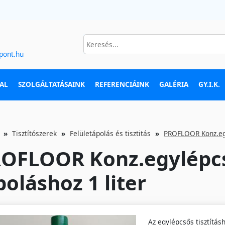
pont.hu
AL
SZOLGÁLTATÁSAINK
REFERENCIÁINK
GALÉRIA
GY.I.K.
Tisztítószerek
Felületápolás és tisztitás
PROFLOOR Konz.egyl
OFLOOR Konz.egylépcső
poláshoz 1 liter
Az egylépcsős tisztítás