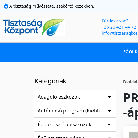
A tisztaság művészete, szakértő kezekben.
Kérdése van?
+36-20 421 44 72
info@tisztasagkoz
FŐOLD
Kategóriák
Főoldal
PR
Adagoló eszközök
-á
Autómosó program (Kiehl)
Épülettisztító eszközök