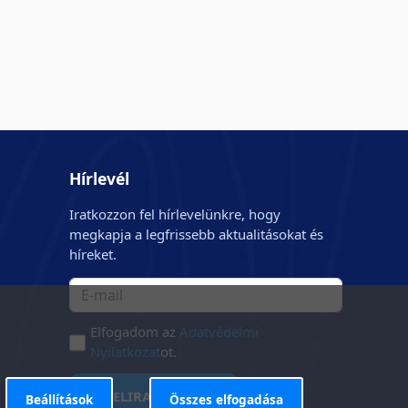
Hírlevél
Iratkozzon fel hírlevelünkre, hogy
megkapja a legfrissebb aktualitásokat és
híreket.
Elfogadom az
Adatvédelmi
Nyilatkozat
ot.
FELIRATKOZÁS
Beállítások
Összes elfogadása