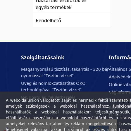
Háztartási eszközök és
egyéb termékek
Rendelhető
Szolgáltatásaink
Informá
Magasnyomású tisztítás, takarítás - 320 bár
Általános S
nyomással "Tisztán vízzel"
Adatvédelm
Üveg és homlokzattisztítás ÖKO
Online vit
technológiával "Tisztán vízzel"
Céginform
Bevonatolás, felületkezelés
Partnerein
A weboldalunkon válogatott saját és harmadik féltől származó sü
amelyek szükségesek a weboldal használatához; funkcioná
Kapcsolat
használhatók a weboldal használatakor; teljesítmény-sütik
Elállás
előállítására használunk a weboldal használatáról és a statis
amelyeket releváns tartalom és reklám megjelenítésére haszn
lehetőséget választja, akkor hozzájárul az összes sütik haszn