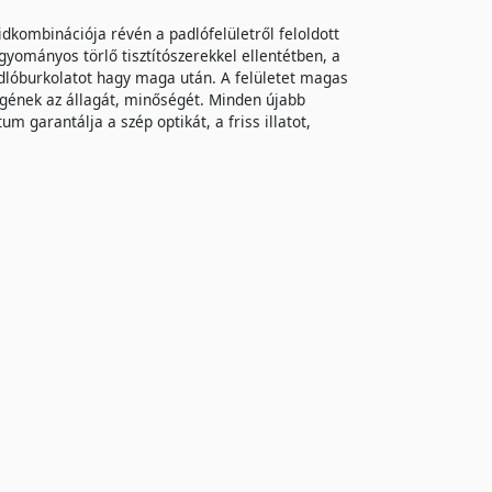
nzidkombinációja révén a padlófelületről feloldott
gyományos törlő tisztítószerekkel ellentétben, a
dlóburkolatot hagy maga után. A felületet magas
tegének az állagát, minőségét. Minden újabb
m garantálja a szép optikát, a friss illatot,