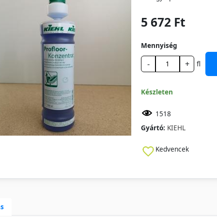
5 672 Ft
Mennyiség
-
+
fl
Készleten
1518
Gyártó:
KIEHL
Kedvencek
ás