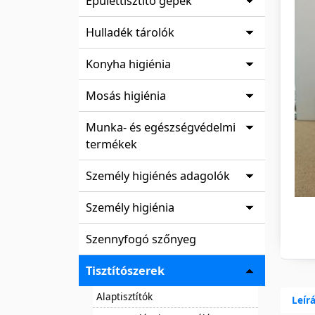
Épülettisztító gépek
Hulladék tárolók
Konyha higiénia
Mosás higiénia
Munka- és egészségvédelmi
termékek
Személy higiénés adagolók
Személy higiénia
Szennyfogó szőnyeg
Tisztítószerek
Alaptisztítók
Leír