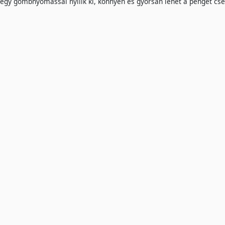
egy gombnyomással nyílik ki, könnyen és gyorsan lehet a pengét cs