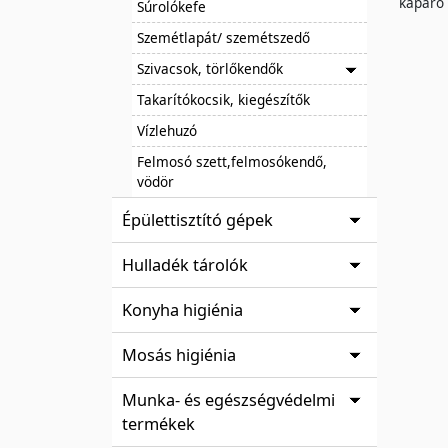
kaparó 
Súrolókefe
Szemétlapát/ szemétszedő
Szivacsok, törlőkendők
Takarítókocsik, kiegészítők
Vízlehuzó
Felmosó szett,felmosókendő,
vödör
Épülettisztító gépek
Hulladék tárolók
Konyha higiénia
Mosás higiénia
Munka- és egészségvédelmi
termékek