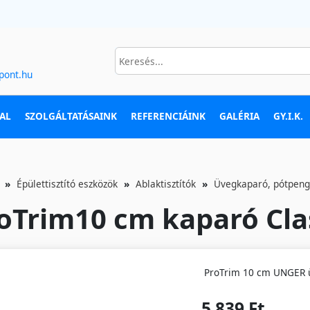
pont.hu
AL
SZOLGÁLTATÁSAINK
REFERENCIÁINK
GALÉRIA
GY.I.K.
Épülettisztító eszközök
Ablaktisztítók
Üvegkaparó, pótpen
oTrim10 cm kaparó Cl
ProTrim 10 cm UNGER 
5 839 Ft