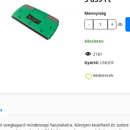
Mennyiség
-
+
db
Készleten
2181
Gyártó:
UNGER
Kedvencek
ás
 üvegkaparó mindennapi használatra. Könnyen kezelhető és zsebre 