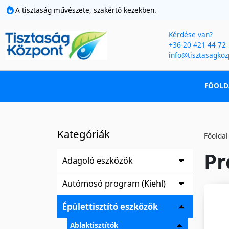
A tisztaság művészete, szakértő kezekben.
Kérdése van?
+36-20 421 44 72
info@tisztasagkoz
FŐOLD
Kategóriák
Főoldal
Pr
Adagoló eszközök
Autómosó program (Kiehl)
Épülettisztító eszközök
Ablaktisztítók