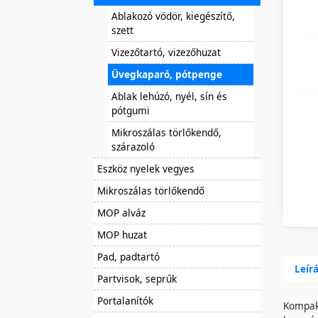
Ablakozó vödör, kiegészítő,
szett
Vizezőtartó, vizezőhuzat
Üvegkaparó, pótpenge
Ablak lehúzó, nyél, sín és
pótgumi
Mikroszálas törlőkendő,
szárazoló
Eszköz nyelek vegyes
Mikroszálas törlőkendő
MOP alváz
MOP huzat
Pad, padtartó
Leír
Partvisok, seprűk
Portalanítók
Kompakt