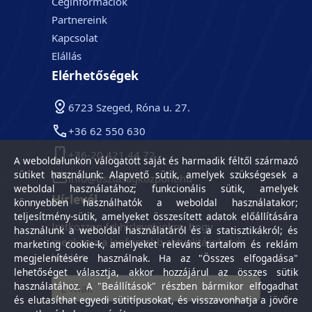
Céginformációk
Partnereink
Kapcsolat
Elállás
Elérhetőségek
6723 Szeged, Róna u. 27.
+36 62 550 630
+36-20 421 44 72
A weboldalunkon válogatott saját és harmadik féltől származó
sütiket használunk: Alapvető sütik, amelyek szükségesek a
info@tisztasagkozpont.hu
weboldal használatához; funkcionális sütik, amelyek
Hírlevél
könnyebben használhatók a weboldal használatakor;
teljesítmény-sütik, amelyeket összesített adatok előállítására
Iratkozzon fel hírlevelünkre, hogy
használunk a weboldal használatáról és a statisztikákról; és
megkapja a legfrissebb aktualitásokat és
marketing cookie-k, amelyeket releváns tartalom és reklám
híreket.
megjelenítésére használnak. Ha az "Összes elfogadása"
lehetőséget választja, akkor hozzájárul az összes sütik
használatához. A "Beállítások" részben bármikor elfogadhat
és elutasíthat egyedi sütitípusokat, és visszavonhatja a jövőre