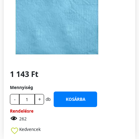
1 143 Ft
Mennyiség
-
+
db
KOSÁRBA
Rendelésre
262
Kedvencek