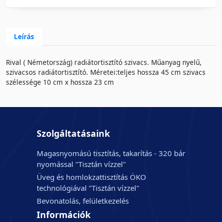
Leírás
Rival ( Németország) radiátortisztító szivacs. Műanyag nyelű,
szivacsos radiátortisztító. Méretei:teljes hossza 45 cm szivacs
szélessége 10 cm x hossza 23 cm
Szolgáltatásaink
Magasnyomású tisztítás, takarítás - 320 bár
nyomással "Tisztán vízzel"
Üveg és homlokzattisztítás ÖKO
technológiával "Tisztán vízzel"
Bevonatolás, felületkezelés
Információk