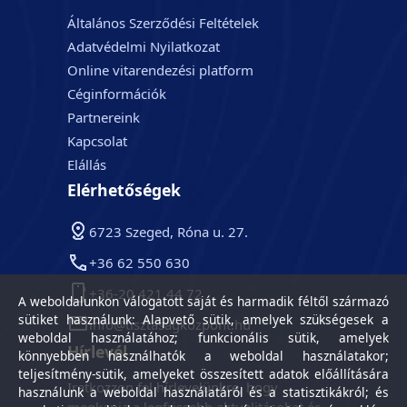
Általános Szerződési Feltételek
Adatvédelmi Nyilatkozat
Online vitarendezési platform
Céginformációk
Partnereink
Kapcsolat
Elállás
Elérhetőségek
6723 Szeged, Róna u. 27.
+36 62 550 630
+36-20 421 44 72
A weboldalunkon válogatott saját és harmadik féltől származó
sütiket használunk: Alapvető sütik, amelyek szükségesek a
info@tisztasagkozpont.hu
weboldal használatához; funkcionális sütik, amelyek
Hírlevél
könnyebben használhatók a weboldal használatakor;
teljesítmény-sütik, amelyeket összesített adatok előállítására
Iratkozzon fel hírlevelünkre, hogy
használunk a weboldal használatáról és a statisztikákról; és