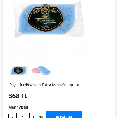
Royal fürdőszivacs Extra Masszás lap 1 db
368 Ft
Mennyiség
-
+
db
KOSÁRBA