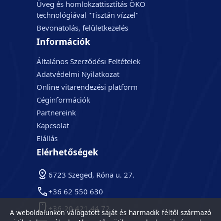
Üveg és homlokzattisztítás ÖKO
technológiával "Tisztán vízzel"
Bevonatolás, felületkezelés
Információk
Általános Szerződési Feltételek
Adatvédelmi Nyilatkozat
Online vitarendezési platform
Céginformációk
Partnereink
Kapcsolat
Elállás
Elérhetőségek
6723 Szeged, Róna u. 27.
+36 62 550 630
+36-20 421 44 72
A weboldalunkon válogatott saját és harmadik féltől származó