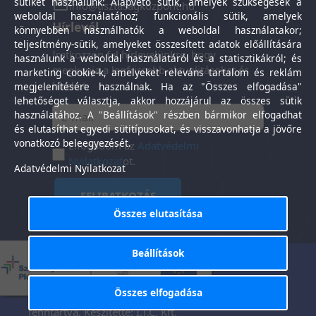
sütiket használunk: Alapvető sütik, amelyek szükségesek a
info@tisztasagkozpont.hu
weboldal használatához; funkcionális sütik, amelyek
Hírlevél
könnyebben használhatók a weboldal használatakor;
teljesítmény-sütik, amelyeket összesített adatok előállítására
Iratkozzon fel hírlevelünkre, hogy
használunk a weboldal használatáról és a statisztikákról; és
megkapja a legfrissebb aktualitásokat és
marketing cookie-k, amelyeket releváns tartalom és reklám
híreket.
megjelenítésére használnak. Ha az "Összes elfogadása"
lehetőséget választja, akkor hozzájárul az összes sütik
használatához. A "Beállítások" részben bármikor elfogadhat
és elutasíthat egyedi sütitípusokat, és visszavonhatja a jövőre
vonatkozó beleegyezését.
Elfogadom az
Adatvédelmi
Nyilatkozat
ot.
Adatvédelmi Nyilatkozat
FELIRATKOZÁS
Összes elutasítása
Beállítások
Általános Szerződési
Adatkezelési
-
Feltételek
tájékoztató
Összes elfogadása
Tisztaság Központ Kft. © 2025. Minden jog
fenntartva. Készítette:
I.T.C. Kft.