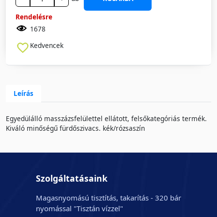
Rendelésre
1678
Kedvencek
Leírás
Egyedülálló masszázsfelülettel ellátott, felsőkategóriás termék.
Kiváló minőségű fürdőszivacs. kék/rózsaszín
Szolgáltatásaink
Magasnyomású tisztítás, takarítás - 320 bár
nyomással "Tisztán vízzel"