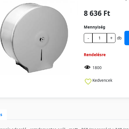
8 636 Ft
Mennyiség
-
+
db
Rendelésre
1800
Kedvencek
ás