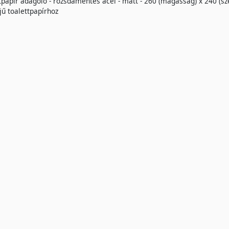
ttpapír adagoló - rozsdamentes acél - matt - 260 (magasság) x 240 
ű toalettpapírhoz