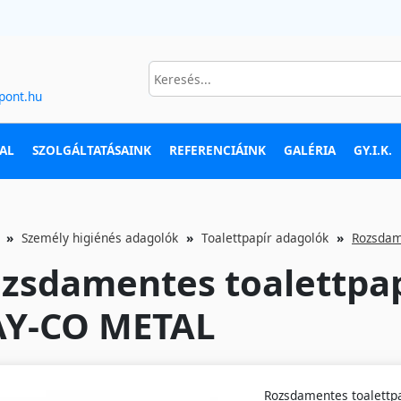
pont.hu
AL
SZOLGÁLTATÁSAINK
REFERENCIÁINK
GALÉRIA
GY.I.K.
Személy higiénés adagolók
Toalettpapír adagolók
Rozsdam
zsdamentes toalettpap
Y-CO METAL
Rozsdamentes toalettpa