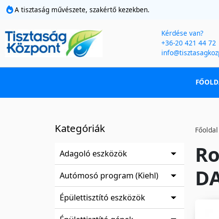
A tisztaság művészete, szakértő kezekben.
Kérdése van?
+36-20 421 44 72
info@tisztasagkoz
FŐOLD
Kategóriák
Főoldal
Ro
Adagoló eszközök
DA
Autómosó program (Kiehl)
Épülettisztító eszközök