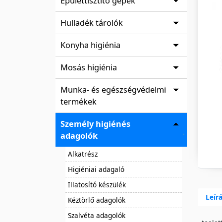
Épülettisztító gépek
Hulladék tárolók
Konyha higiénia
Mosás higiénia
Munka- és egészségvédelmi
termékek
Személy higiénés
adagolók
Alkatrész
Higiéniai adagaló
Illatosító készülék
Leír
Kéztörlő adagolók
Szalvéta adagolók