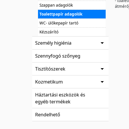
- toale
Szappan adagolók
átmérőj
Toalettpapír adagolók
WC- ülőkepapír tartó
Kézszárító
Személy higiénia
Szennyfogó szőnyeg
Tisztítószerek
Kozmetikum
Háztartási eszközök és
egyéb termékek
Rendelhető