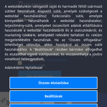
+36-20 421 44 72
A weboldalunkon válogatott saját és harmadik féltől származó
sütiket használunk: Alapvető sütik, amelyek szükségesek a
info@tisztasagkozpont.hu
weboldal használatához; funkcionális sütik, amelyek
Hírlevél
könnyebben használhatók a weboldal használatakor;
teljesítmény-sütik, amelyeket összesített adatok előállítására
Iratkozzon fel hírlevelünkre, hogy
használunk a weboldal használatáról és a statisztikákról; és
megkapja a legfrissebb aktualitásokat és
marketing cookie-k, amelyeket releváns tartalom és reklám
híreket.
megjelenítésére használnak. Ha az "Összes elfogadása"
lehetőséget választja, akkor hozzájárul az összes sütik
használatához. A "Beállítások" részben bármikor elfogadhat
és elutasíthat egyedi sütitípusokat, és visszavonhatja a jövőre
vonatkozó beleegyezését.
Elfogadom az
Adatvédelmi
Nyilatkozat
ot.
Adatvédelmi Nyilatkozat
FELIRATKOZÁS
Összes elutasítása
Beállítások
Általános Szerződési
Adatkezelési
-
Feltételek
tájékoztató