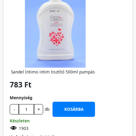
Sandel Intimo intim tisztító 500ml pumpás
783 Ft
Mennyiség
-
+
db
KOSÁRBA
Készleten
1903