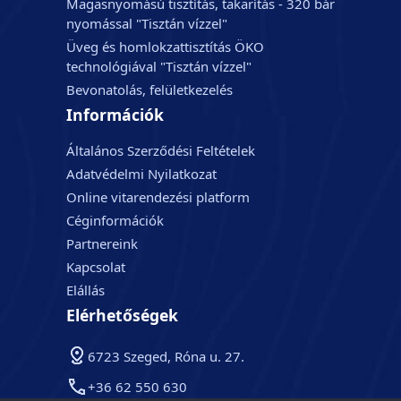
Magasnyomású tisztítás, takarítás - 320 bár
nyomással "Tisztán vízzel"
Üveg és homlokzattisztítás ÖKO
technológiával "Tisztán vízzel"
Bevonatolás, felületkezelés
Információk
Általános Szerződési Feltételek
Adatvédelmi Nyilatkozat
Online vitarendezési platform
Céginformációk
Partnereink
Kapcsolat
Elállás
Elérhetőségek
6723 Szeged, Róna u. 27.
+36 62 550 630