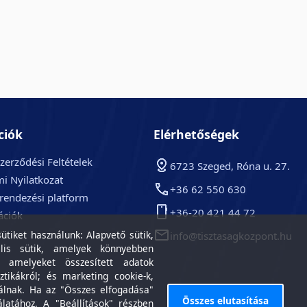
ciók
Elérhetőségek
zerződési Feltételek
6723 Szeged, Róna u. 27.
i Nyilatkozat
+36 62 550 630
arendezési platform
+36-20 421 44 72
ációk
k
tiket használunk: Alapvető sütik,
info@tisztasagkozpont.hu
lis sütik, amelyek könnyebben
, amelyeket összesített adatok
ztikákról; és marketing cookie-k,
álnak. Ha az "Összes elfogadása"
Összes elutasítása
álatához. A "Beállítások" részben