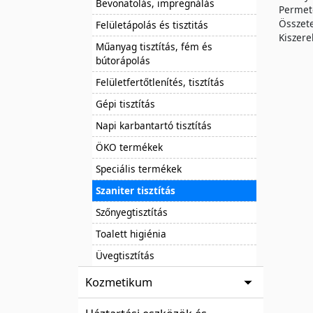
Bevonatolás, impregnálás
Permete
Összete
Felületápolás és tisztitás
Kiszere
Műanyag tisztítás, fém és
bútorápolás
Felületfertőtlenítés, tisztítás
Gépi tisztítás
Napi karbantartó tisztítás
ÖKO termékek
Speciális termékek
Szaniter tisztítás
Szőnyegtisztítás
Toalett higiénia
Üvegtisztítás
Kozmetikum