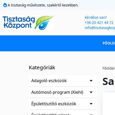
A tisztaság művészete, szakértő kezekben.
Kérdése van?
+36-20 421 44 72
info@tisztasagkoz
FŐOLD
Kategóriák
Főoldal
Sa
Adagoló eszközök
Autómosó program (Kiehl)
Épülettisztító eszközök