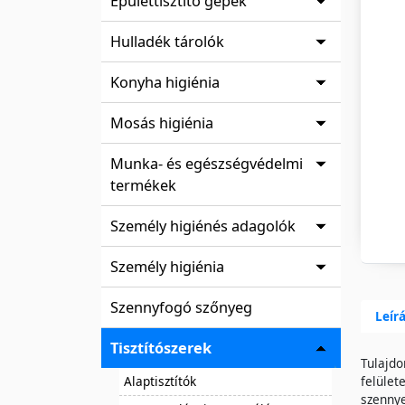
Épülettisztító gépek
Hulladék tárolók
Konyha higiénia
Mosás higiénia
Munka- és egészségvédelmi
termékek
Személy higiénés adagolók
Személy higiénia
Szennyfogó szőnyeg
Leír
Tisztítószerek
Tulajdo
Alaptisztítók
felület
szennye