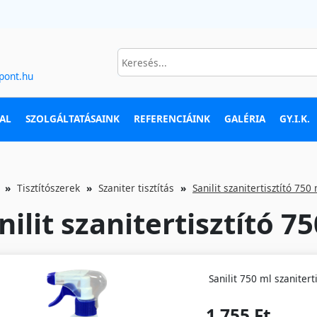
pont.hu
AL
SZOLGÁLTATÁSAINK
REFERENCIÁINK
GALÉRIA
GY.I.K.
Tisztítószerek
Szaniter tisztítás
Sanilit szanitertisztító 750
nilit szanitertisztító 7
Sanilit 750 ml szaniterti
1 755 Ft