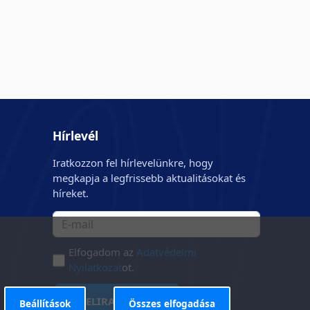
Hírlevél
Iratkozzon fel hírlevelünkre, hogy
megkapja a legfrissebb aktualitásokat és
híreket.
Elfogadom az
Adatvédelmi
Nyilatkozat
ot.
FELIRATKOZÁS
Beállítások
Összes elfogadása