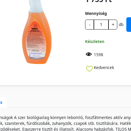
Mennyiség
-
+
db
Készleten
1598
Kedvencek
ás
nságok A szer biológiailag könnyen lebomló, foszfátmentes aktív any
ek, szaniterek, fürdőszobák, zuhanyzók, csapok stb. tisztítására. Haté
ződéseket. Egyszerre tisztít és illatosít. Alacsony habzásfok. TIL