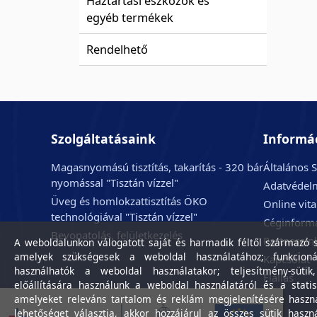
Háztartási eszközök és
egyéb termékek
Rendelhető
Szolgáltatásaink
Informá
Magasnyomású tisztítás, takarítás - 320 bár
Általános S
nyomással "Tisztán vízzel"
Adatvédelm
Üveg és homlokzattisztítás ÖKO
Online vit
technológiával "Tisztán vízzel"
Céginform
Bevonatolás, felületkezelés
Partnerein
A weboldalunkon válogatott saját és harmadik féltől származó sü
amelyek szükségesek a weboldal használatához; funkcioná
Kapcsolat
használhatók a weboldal használatakor; teljesítmény-sütik
Elállás
előállítására használunk a weboldal használatáról és a statis
amelyeket releváns tartalom és reklám megjelenítésére haszn
lehetőséget választja, akkor hozzájárul az összes sütik haszn