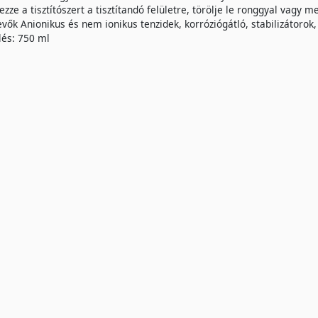
zze a tisztítószert a tisztítandó felületre, törölje le ronggyal vagy meg
vők Anionikus és nem ionikus tenzidek, korróziógátló, stabilizátorok, 
lés: 750 ml