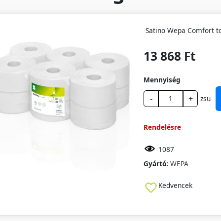
Satino Wepa Comfort to
13 868 Ft
Mennyiség
-
+
zsu
Rendelésre
1087
Gyártó:
WEPA
Kedvencek