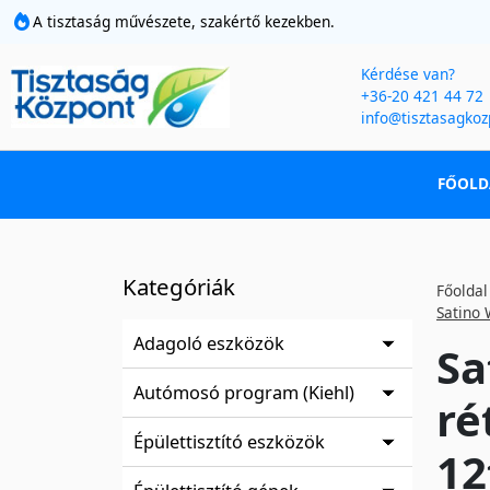
A tisztaság művészete, szakértő kezekben.
Kérdése van?
+36-20 421 44 72
info@tisztasagkoz
FŐOLD
Kategóriák
Főoldal
Satino 
Adagoló eszközök
Sa
Autómosó program (Kiehl)
ré
Épülettisztító eszközök
12