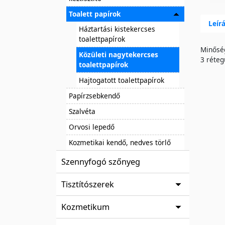
Toalett papírok
Leír
Háztartási kistekercses
toalettpapírok
Minőség
Közületi nagytekercses
3 réteg
toalettpapírok
Hajtogatott toalettpapírok
Papírzsebkendő
Szalvéta
Orvosi lepedő
Kozmetikai kendő, nedves törlő
Szennyfogó szőnyeg
Tisztítószerek
Kozmetikum