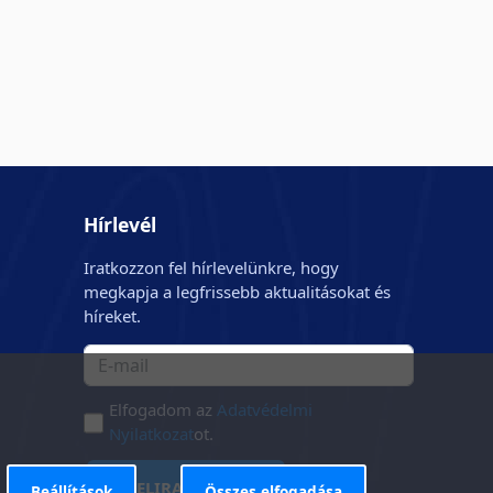
Hírlevél
Iratkozzon fel hírlevelünkre, hogy
megkapja a legfrissebb aktualitásokat és
híreket.
Elfogadom az
Adatvédelmi
Nyilatkozat
ot.
FELIRATKOZÁS
Beállítások
Összes elfogadása