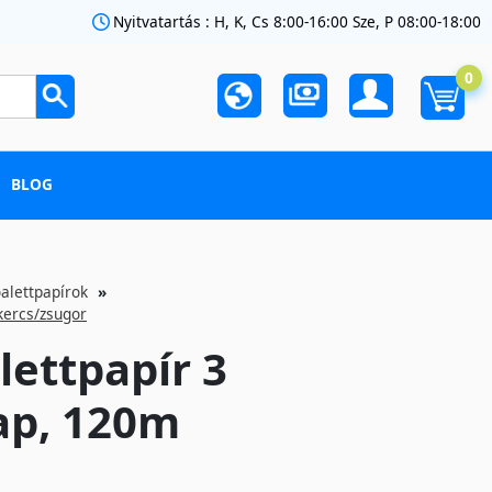
Nyitvatartás : H, K, Cs 8:00-16:00 Sze, P 08:00-18:00
0
BLOG
oalettpapírok
kercs/zsugor
ettpapír 3
ap, 120m