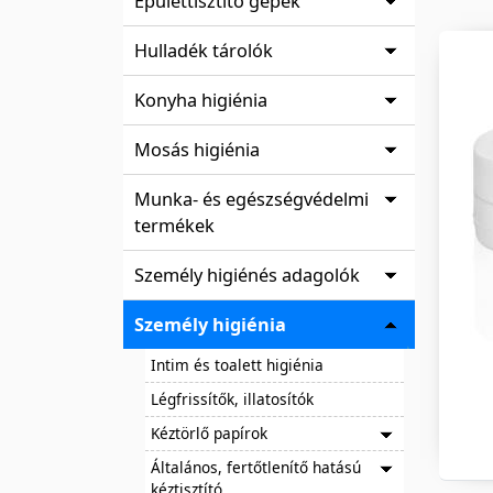
Épülettisztító gépek
Hulladék tárolók
Konyha higiénia
Mosás higiénia
Munka- és egészségvédelmi
termékek
Személy higiénés adagolók
Személy higiénia
Intim és toalett higiénia
Légfrissítők, illatosítók
Kéztörlő papírok
Általános, fertőtlenítő hatású
kéztisztító