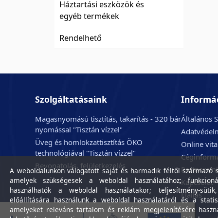
Háztartási eszközök és
egyéb termékek
Rendelhető
Szolgáltatásaink
Informá
Magasnyomású tisztítás, takarítás - 320 bár
Általános S
nyomással "Tisztán vízzel"
Adatvédelm
Üveg és homlokzattisztítás ÖKO
Online vit
technológiával "Tisztán vízzel"
Céginform
Bevonatolás, felületkezelés
Partnerein
A weboldalunkon válogatott saját és harmadik féltől származó sü
amelyek szükségesek a weboldal használatához; funkcioná
Kapcsolat
használhatók a weboldal használatakor; teljesítmény-sütik
Elállás
előállítására használunk a weboldal használatáról és a statis
amelyeket releváns tartalom és reklám megjelenítésére haszn