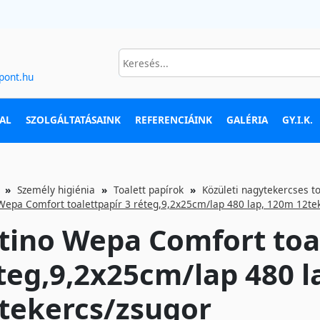
pont.hu
AL
SZOLGÁLTATÁSAINK
REFERENCIÁINK
GALÉRIA
GY.I.K.
Személy higiénia
Toalett papírok
Közületi nagytekercses t
Wepa Comfort toalettpapír 3 réteg,9,2x25cm/lap 480 lap, 120m 12te
tino Wepa Comfort toal
teg,9,2x25cm/lap 480 l
tekercs/zsugor