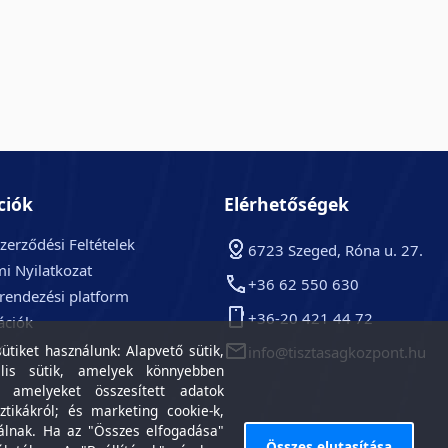
ciók
Elérhetőségek
zerződési Feltételek
6723 Szeged, Róna u. 27.
i Nyilatkozat
+36 62 550 630
arendezési platform
+36-20 421 44 72
ációk
k
tiket használunk: Alapvető sütik,
info@tisztasagkozpont.hu
lis sütik, amelyek könnyebben
, amelyeket összesített adatok
ztikákról; és marketing cookie-k,
álnak. Ha az "Összes elfogadása"
Összes elutasítása