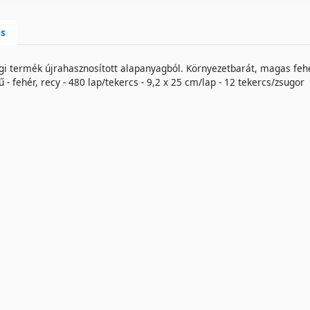
ás
i termék újrahasznosított alapanyagból. Környezetbarát, magas fehé
ű - fehér, recy - 480 lap/tekercs - 9,2 x 25 cm/lap - 12 tekercs/zsugor