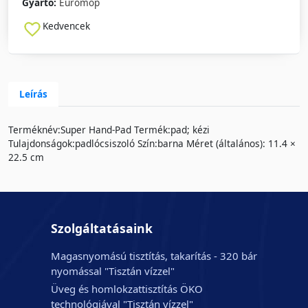
Gyártó:
Euromop
Kedvencek
Leírás
Terméknév:Super Hand-Pad Termék:pad; kézi
Tulajdonságok:padlócsiszoló Szín:barna Méret (általános): 11.4 ×
22.5 cm
Szolgáltatásaink
Magasnyomású tisztítás, takarítás - 320 bár
nyomással "Tisztán vízzel"
Üveg és homlokzattisztítás ÖKO
technológiával "Tisztán vízzel"