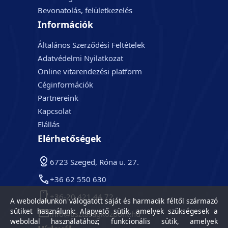
Bevonatolás, felületkezelés
Információk
Általános Szerződési Feltételek
Adatvédelmi Nyilatkozat
Online vitarendezési platform
Céginformációk
Partnereink
Kapcsolat
Elállás
Elérhetőségek
6723 Szeged, Róna u. 27.
+36 62 550 630
+36-20 421 44 72
A weboldalunkon válogatott saját és harmadik féltől származó
sütiket használunk: Alapvető sütik, amelyek szükségesek a
info@tisztasagkozpont.hu
weboldal használatához; funkcionális sütik, amelyek