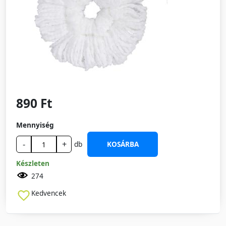
890 Ft
Mennyiség
-
+
db
KOSÁRBA
Készleten
274
Kedvencek