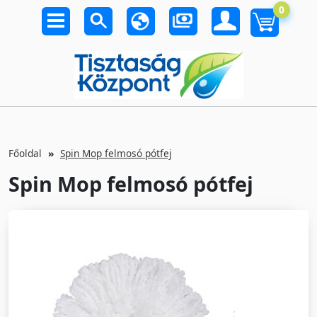
0
Főoldal
Spin Mop felmosó pótfej
Spin Mop felmosó pótfej