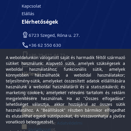
Kapcsolat
Elállás
Elérhetőségek
6723 Szeged, Róna u. 27.
+36 62 550 630
+36-20 421 44 72
A weboldalunkon válogatott saját és harmadik féltől származó
sütiket használunk: Alapvető sütik, amelyek szükségesek a
info@tisztasagkozpont.hu
weboldal használatához; funkcionális sütik, amelyek
Hírlevél
könnyebben használhatók a weboldal használatakor;
teljesítmény-sütik, amelyeket összesített adatok előállítására
Iratkozzon fel hírlevelünkre, hogy
használunk a weboldal használatáról és a statisztikákról; és
megkapja a legfrissebb aktualitásokat és
marketing cookie-k, amelyeket releváns tartalom és reklám
híreket.
megjelenítésére használnak. Ha az "Összes elfogadása"
lehetőséget választja, akkor hozzájárul az összes sütik
használatához. A "Beállítások" részben bármikor elfogadhat
és elutasíthat egyedi sütitípusokat, és visszavonhatja a jövőre
vonatkozó beleegyezését.
Elfogadom az
Adatvédelmi
Nyilatkozat
ot.