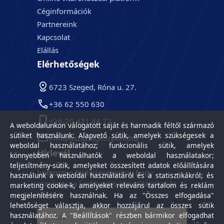
Céginformációk
Partnereink
Kapcsolat
Elállás
Elérhetőségek
6723 Szeged, Róna u. 27.
+36 62 550 630
+36-20 421 44 72
A weboldalunkon válogatott saját és harmadik féltől származó
sütiket használunk: Alapvető sütik, amelyek szükségesek a
info@tisztasagkozpont.hu
weboldal használatához; funkcionális sütik, amelyek
Hírlevél
könnyebben használhatók a weboldal használatakor;
teljesítmény-sütik, amelyeket összesített adatok előállítására
Iratkozzon fel hírlevelünkre, hogy
használunk a weboldal használatáról és a statisztikákról; és
megkapja a legfrissebb aktualitásokat és
marketing cookie-k, amelyeket releváns tartalom és reklám
híreket.
megjelenítésére használnak. Ha az "Összes elfogadása"
lehetőséget választja, akkor hozzájárul az összes sütik
használatához. A "Beállítások" részben bármikor elfogadhat