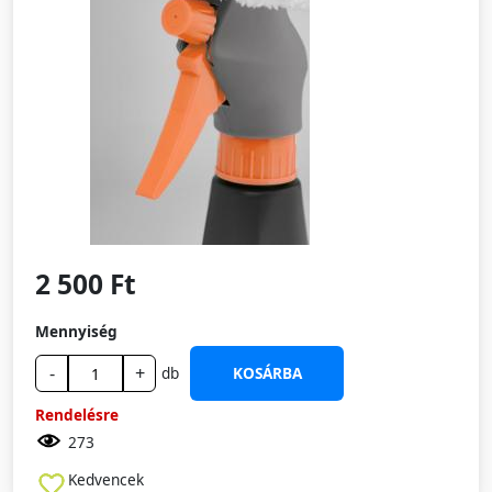
2 500 Ft
Mennyiség
-
+
db
KOSÁRBA
Rendelésre
273
Kedvencek