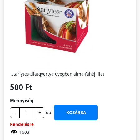
Starlytes Illatgyertya üvegben alma-fahéj illat
500 Ft
Mennyiség
-
+
db
KOSÁRBA
Rendelésre
1603