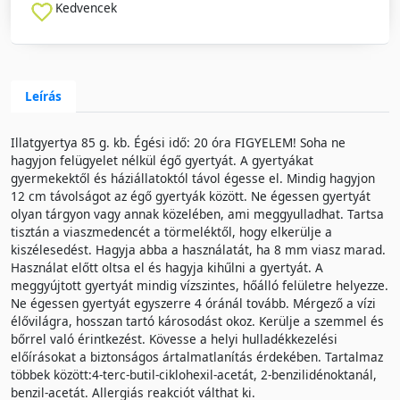
Kedvencek
Leírás
Illatgyertya 85 g. kb. Égési idő: 20 óra FIGYELEM! Soha ne
hagyjon felügyelet nélkül égő gyertyát. A gyertyákat
gyermekektől és háziállatoktól távol égesse el. Mindig hagyjon
12 cm távolságot az égő gyertyák között. Ne égessen gyertyát
olyan tárgyon vagy annak közelében, ami meggyulladhat. Tartsa
tisztán a viaszmedencét a törmeléktől, hogy elkerülje a
kiszélesedést. Hagyja abba a használatát, ha 8 mm viasz marad.
Használat előtt oltsa el és hagyja kihűlni a gyertyát. A
meggyújtott gyertyát mindig vízszintes, hőálló felületre helyezze.
Ne égessen gyertyát egyszerre 4 óránál tovább. Mérgező a vízi
élővilágra, hosszan tartó károsodást okoz. Kerülje a szemmel és
bőrrel való érintkezést. Kövesse a helyi hulladékkezelési
előírásokat a biztonságos ártalmatlanítás érdekében. Tartalmaz
többek között:4-terc-butil-ciklohexil-acetát, 2-benzilidénoktanál,
benzil-acetát. Allergiás reakciót válthat ki.