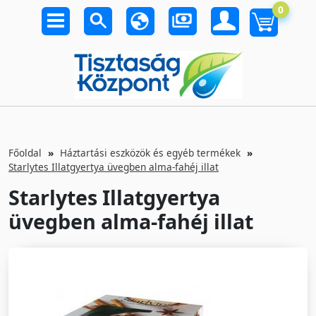
0
Főoldal
Háztartási eszközök és egyéb termékek
Starlytes Illatgyertya üvegben alma-fahéj illat
Starlytes Illatgyertya
üvegben alma-fahéj illat