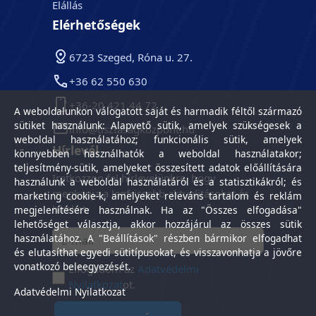
Elállás
Elérhetőségek
6723 Szeged, Róna u. 27.
+36 62 550 630
+36-20 421 44 72
A weboldalunkon válogatott saját és harmadik féltől származó
sütiket használunk: Alapvető sütik, amelyek szükségesek a
info@tisztasagkozpont.hu
weboldal használatához; funkcionális sütik, amelyek
Hírlevél
könnyebben használhatók a weboldal használatakor;
teljesítmény-sütik, amelyeket összesített adatok előállítására
Iratkozzon fel hírlevelünkre, hogy
használunk a weboldal használatáról és a statisztikákról; és
megkapja a legfrissebb aktualitásokat és
marketing cookie-k, amelyeket releváns tartalom és reklám
híreket.
megjelenítésére használnak. Ha az "Összes elfogadása"
lehetőséget választja, akkor hozzájárul az összes sütik
használatához. A "Beállítások" részben bármikor elfogadhat
és elutasíthat egyedi sütitípusokat, és visszavonhatja a jövőre
vonatkozó beleegyezését.
Elfogadom az
Adatvédelmi
Nyilatkozat
ot.
Adatvédelmi Nyilatkozat