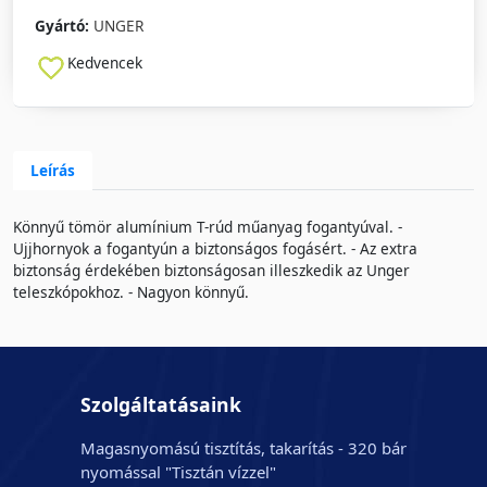
Gyártó:
UNGER
Kedvencek
Leírás
Könnyű tömör alumínium T-rúd műanyag fogantyúval. -
Ujjhornyok a fogantyún a biztonságos fogásért. - Az extra
biztonság érdekében biztonságosan illeszkedik az Unger
teleszkópokhoz. - Nagyon könnyű.
Szolgáltatásaink
Magasnyomású tisztítás, takarítás - 320 bár
nyomással "Tisztán vízzel"