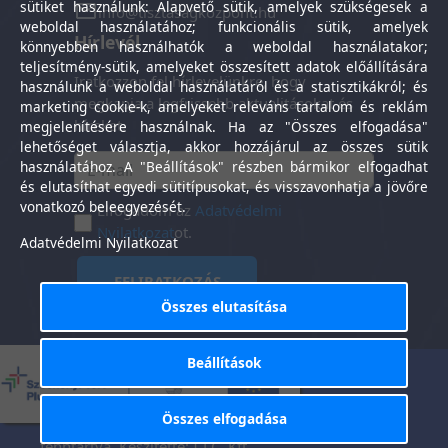
sütiket használunk: Alapvető sütik, amelyek szükségesek a
info@tisztasagkozpont.hu
weboldal használatához; funkcionális sütik, amelyek
Hírlevél
könnyebben használhatók a weboldal használatakor;
teljesítmény-sütik, amelyeket összesített adatok előállítására
Iratkozzon fel hírlevelünkre, hogy
használunk a weboldal használatáról és a statisztikákról; és
megkapja a legfrissebb aktualitásokat és
marketing cookie-k, amelyeket releváns tartalom és reklám
híreket.
megjelenítésére használnak. Ha az "Összes elfogadása"
lehetőséget választja, akkor hozzájárul az összes sütik
használatához. A "Beállítások" részben bármikor elfogadhat
és elutasíthat egyedi sütitípusokat, és visszavonhatja a jövőre
vonatkozó beleegyezését.
Elfogadom az
Adatvédelmi
Nyilatkozat
ot.
Adatvédelmi Nyilatkozat
FELIRATKOZÁS
Összes elutasítása
Beállítások
Általános Szerződési
Adatkezelési
-
Feltételek
tájékoztató
Összes elfogadása
Tisztaság Központ Kft. © 2025. Minden jog
fenntartva. Készítette:
I.T.C. Kft.