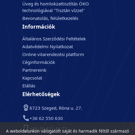
Üveg és homlokzattisztítás ÖKO
technológiával "Tisztán vízzel"
Bevonatolás, felületkezelés
Információk
Általános Szerződési Feltételek
Adatvédelmi Nyilatkozat
Online vitarendezési platform
Céginformációk
Partnereink
Kapcsolat
Elállás
Elérhetőségek
6723 Szeged, Róna u. 27.
+36 62 550 630
+36-20 421 44 72
A weboldalunkon válogatott saját és harmadik féltől származó