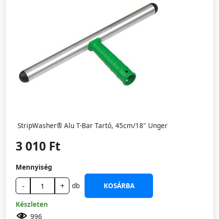
StripWasher® Alu T-Bar Tartó, 45cm/18" Unger
3 010 Ft
Mennyiség
-
+
db
KOSÁRBA
Készleten
996