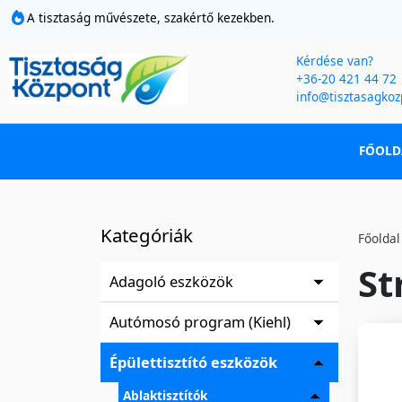
A tisztaság művészete, szakértő kezekben.
Kérdése van?
+36-20 421 44 72
info@tisztasagkoz
FŐOLD
Kategóriák
Főoldal
St
Adagoló eszközök
Autómosó program (Kiehl)
Épülettisztító eszközök
Ablaktisztítók