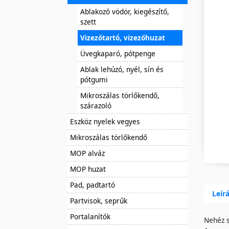
Ablakozó vödör, kiegészítő,
szett
Vizezőtartó, vizezőhuzat
Üvegkaparó, pótpenge
Ablak lehúzó, nyél, sín és
pótgumi
Mikroszálas törlőkendő,
szárazoló
Eszköz nyelek vegyes
Mikroszálas törlőkendő
MOP alváz
MOP huzat
Pad, padtartó
Leír
Partvisok, seprűk
Portalanítók
Nehéz s