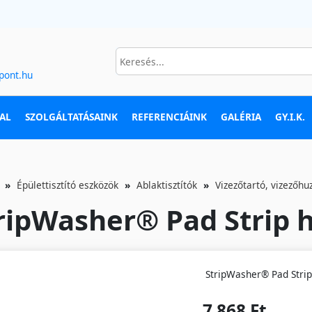
pont.hu
AL
SZOLGÁLTATÁSAINK
REFERENCIÁINK
GALÉRIA
GY.I.K.
Épülettisztító eszközök
Ablaktisztítók
Vizezőtartó, vizezőhu
ripWasher® Pad Strip 
StripWasher® Pad Stri
7 868 Ft