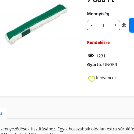
Mennyiség
-
+
db
Rendelésre
1231
Gyártó:
UNGER
Kedvencek
ás
zennyeződések tisztításához. Egyik hosszabbik oldalán extra súrolófelül