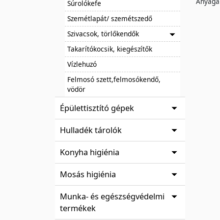
Anyaga 
Súrolókefe
Szemétlapát/ szemétszedő
Szivacsok, törlőkendők
Takarítókocsik, kiegészítők
Vízlehuzó
Felmosó szett,felmosókendő,
vödör
Épülettisztító gépek
Hulladék tárolók
Konyha higiénia
Mosás higiénia
Munka- és egészségvédelmi
termékek