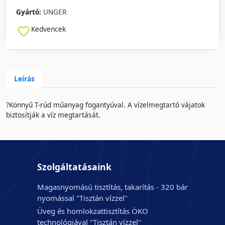
Gyártó:
UNGER
Kedvencek
Leírás
?Könnyű T-rúd műanyag fogantyúval. A vízelmegtartó vájatok
biztosítják a víz megtartását.
Szolgáltatásaink
Magasnyomású tisztítás, takarítás - 320 bár
nyomással "Tisztán vízzel"
Üveg és homlokzattisztítás ÖKO
technológiával "Tisztán vízzel"