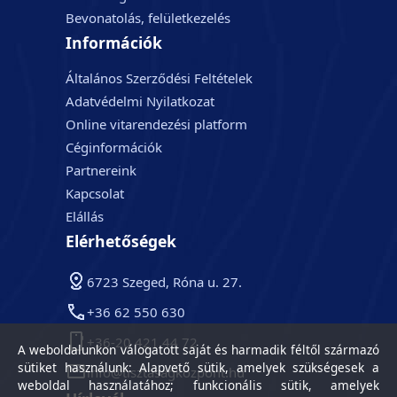
Bevonatolás, felületkezelés
Információk
Általános Szerződési Feltételek
Adatvédelmi Nyilatkozat
Online vitarendezési platform
Céginformációk
Partnereink
Kapcsolat
Elállás
Elérhetőségek
6723 Szeged, Róna u. 27.
+36 62 550 630
+36-20 421 44 72
A weboldalunkon válogatott saját és harmadik féltől származó
sütiket használunk: Alapvető sütik, amelyek szükségesek a
info@tisztasagkozpont.hu
weboldal használatához; funkcionális sütik, amelyek