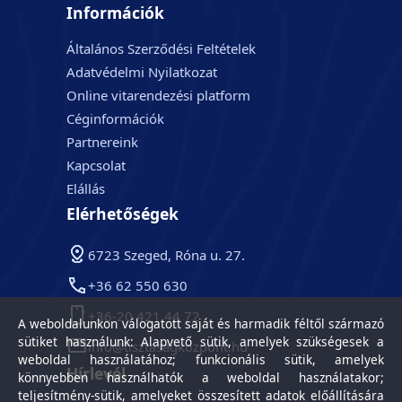
Információk
Általános Szerződési Feltételek
Adatvédelmi Nyilatkozat
Online vitarendezési platform
Céginformációk
Partnereink
Kapcsolat
Elállás
Elérhetőségek
6723 Szeged, Róna u. 27.
+36 62 550 630
+36-20 421 44 72
A weboldalunkon válogatott saját és harmadik féltől származó
sütiket használunk: Alapvető sütik, amelyek szükségesek a
info@tisztasagkozpont.hu
weboldal használatához; funkcionális sütik, amelyek
Hírlevél
könnyebben használhatók a weboldal használatakor;
teljesítmény-sütik, amelyeket összesített adatok előállítására