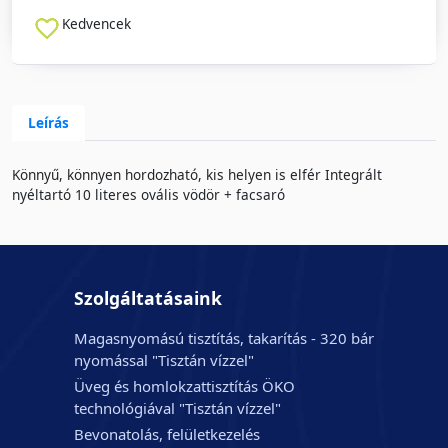
Kedvencek
Leírás
Könnyű, könnyen hordozható, kis helyen is elfér Integrált
nyéltartó 10 literes ovális vödör + facsaró
Szolgáltatásaink
Magasnyomású tisztítás, takarítás - 320 bár
nyomással "Tisztán vízzel"
Üveg és homlokzattisztítás ÖKO
technológiával "Tisztán vízzel"
Bevonatolás, felületkezelés