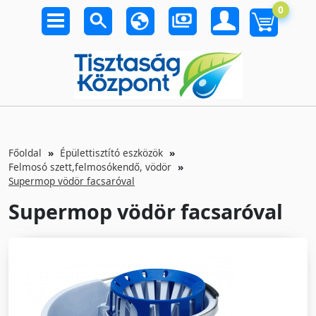
0
Főoldal
Épülettisztító eszközök
Felmosó szett,felmosókendő, vödör
Supermop vödör facsaróval
Supermop vödör facsaróval