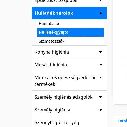
Épülettisztító gépek
Hulladék tárolók
Hamutartó
Hulladékgyűjtő
Szemeteszsák
Konyha higiénia
Mosás higiénia
Munka- és egészségvédelmi
termékek
Személy higiénés adagolók
Személy higiénia
Leír
Szennyfogó szőnyeg