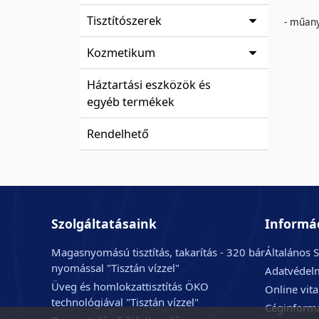
Tisztítószerek
- műany
Kozmetikum
Háztartási eszközök és
egyéb termékek
Rendelhető
Szolgáltatásaink
Informá
Magasnyomású tisztítás, takarítás - 320 bár
Általános S
nyomással "Tisztán vízzel"
Adatvédelm
Üveg és homlokzattisztítás ÖKO
Online vit
technológiával "Tisztán vízzel"
Céginform