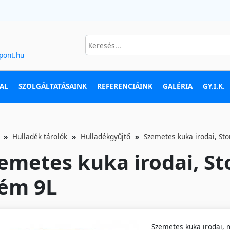
pont.hu
AL
SZOLGÁLTATÁSAINK
REFERENCIÁINK
GALÉRIA
GY.I.K.
Hulladék tárolók
Hulladékgyűjtő
Szemetes kuka irodai, St
emetes kuka irodai, S
ém 9L
Szemetes kuka irodai,