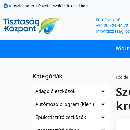
A tisztaság művészete, szakértő kezekben.
Kérdése van?
+36-20 421 44 72
info@tisztasagkoz
FŐOLD
Kategóriák
Főoldal
Sz
Adagoló eszközök
kr
Autómosó program (Kiehl)
Épülettisztító eszközök