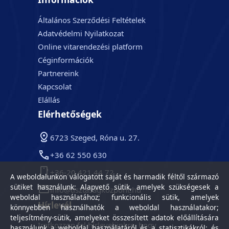
Általános Szerződési Feltételek
Adatvédelmi Nyilatkozat
Online vitarendezési platform
Céginformációk
Partnereink
Kapcsolat
Elállás
Elérhetőségek
6723 Szeged, Róna u. 27.
+36 62 550 630
+36-20 421 44 72
A weboldalunkon válogatott saját és harmadik féltől származó
sütiket használunk: Alapvető sütik, amelyek szükségesek a
info@tisztasagkozpont.hu
weboldal használatához; funkcionális sütik, amelyek
Hírlevél
könnyebben használhatók a weboldal használatakor;
teljesítmény-sütik, amelyeket összesített adatok előállítására
Iratkozzon fel hírlevelünkre, hogy
használunk a weboldal használatáról és a statisztikákról; és