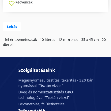
Kedvencek
Leírás
- fehér szemeteszsák - 10 literes - 12 mikronos - 35 x 45 cm - 20
db/roll
Szolgáltatásaink
Magasnyomású tisztítás, takarítás - 320 bár
nyomással "Tisztán vízzel"
Üveg és homlokzattisztítás ÖKO
technológiával "Tisztán vízzel"
Bevonatolás, felületkezelés
Információk