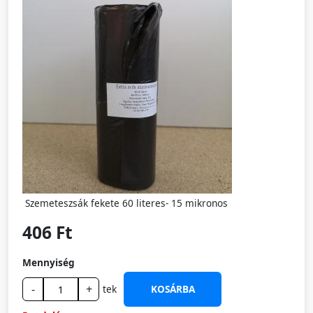
Szemeteszsák fekete 60 literes- 15 mikronos
406 Ft
Mennyiség
-
+
tek
KOSÁRBA