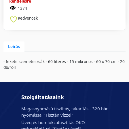
Rendelésre
1374
Kedvencek
Leírás
- fekete szemeteszsák - 60 literes - 15 mikronos - 60 x 70 cm - 20
db/roll
Szolgáltatásaink
Magasnyomású tisztítás, takarítás - 320 bár
nyomással "Tisztán vízzel"
Üveg és homlokzattisztítás ÖKO
technológiával "Tisztán vízzel"