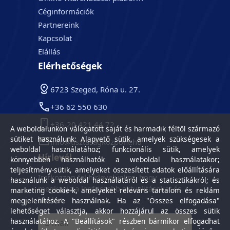
Céginformációk
Partnereink
Kapcsolat
Elállás
Elérhetőségek
6723 Szeged, Róna u. 27.
+36 62 550 630
+36-20 421 44 72
A weboldalunkon válogatott saját és harmadik féltől származó
sütiket használunk: Alapvető sütik, amelyek szükségesek a
info@tisztasagkozpont.hu
weboldal használatához; funkcionális sütik, amelyek
Hírlevél
könnyebben használhatók a weboldal használatakor;
teljesítmény-sütik, amelyeket összesített adatok előállítására
Iratkozzon fel hírlevelünkre, hogy
használunk a weboldal használatáról és a statisztikákról; és
megkapja a legfrissebb aktualitásokat és
marketing cookie-k, amelyeket releváns tartalom és reklám
híreket.
megjelenítésére használnak. Ha az "Összes elfogadása"
lehetőséget választja, akkor hozzájárul az összes sütik
használatához. A "Beállítások" részben bármikor elfogadhat