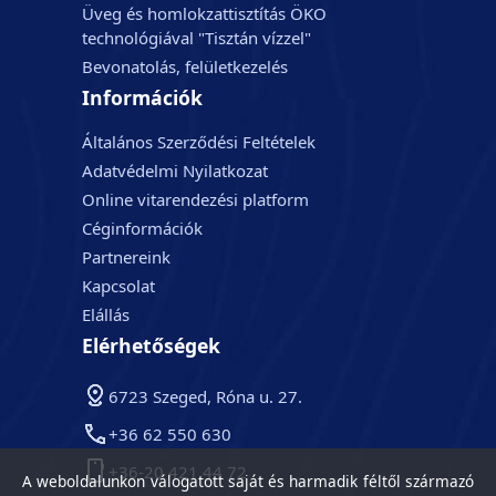
Üveg és homlokzattisztítás ÖKO
technológiával "Tisztán vízzel"
Bevonatolás, felületkezelés
Információk
Általános Szerződési Feltételek
Adatvédelmi Nyilatkozat
Online vitarendezési platform
Céginformációk
Partnereink
Kapcsolat
Elállás
Elérhetőségek
6723 Szeged, Róna u. 27.
+36 62 550 630
+36-20 421 44 72
A weboldalunkon válogatott saját és harmadik féltől származó