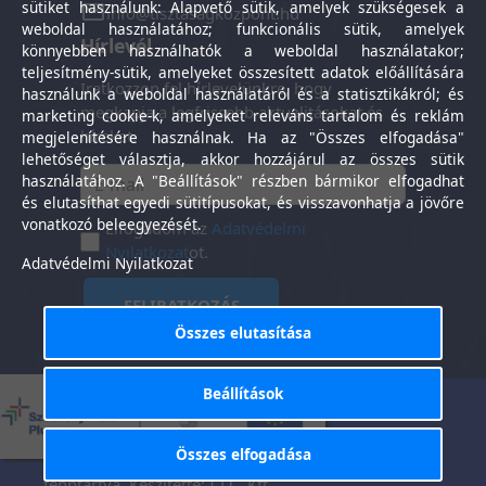
sütiket használunk: Alapvető sütik, amelyek szükségesek a
info@tisztasagkozpont.hu
weboldal használatához; funkcionális sütik, amelyek
Hírlevél
könnyebben használhatók a weboldal használatakor;
teljesítmény-sütik, amelyeket összesített adatok előállítására
Iratkozzon fel hírlevelünkre, hogy
használunk a weboldal használatáról és a statisztikákról; és
megkapja a legfrissebb aktualitásokat és
marketing cookie-k, amelyeket releváns tartalom és reklám
híreket.
megjelenítésére használnak. Ha az "Összes elfogadása"
lehetőséget választja, akkor hozzájárul az összes sütik
használatához. A "Beállítások" részben bármikor elfogadhat
és elutasíthat egyedi sütitípusokat, és visszavonhatja a jövőre
vonatkozó beleegyezését.
Elfogadom az
Adatvédelmi
Nyilatkozat
ot.
Adatvédelmi Nyilatkozat
FELIRATKOZÁS
Összes elutasítása
Beállítások
Általános Szerződési
Adatkezelési
-
Feltételek
tájékoztató
Összes elfogadása
Tisztaság Központ Kft. © 2025. Minden jog
fenntartva. Készítette:
I.T.C. Kft.