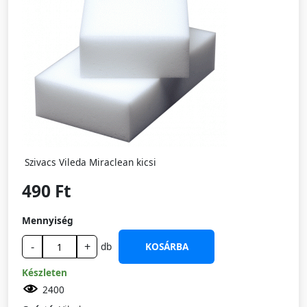
Szivacs Vileda Miraclean kicsi
490 Ft
Mennyiség
-
+
db
KOSÁRBA
Készleten
2400