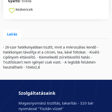
Gyártó:
Vileda
Kedvencek
Leírás
- 26-szor hatékonyabban tisztít, mint a mikroszálas kendő -
Hatékonyan távolítja el a citrom, tea, kávé foltokat. - Kiváló
cipőnyom eltávolító. - Kiemelkedő zsíreltávolító hatás -
Tisztítószert nem igényel csak vizet. - A legtöbb felületen
használható - 10x6x2,8
Szolgáltatásaink
Magasnyomású tisztítás, takarítás - 320 bár
nyomással "Tisztán vízzel"