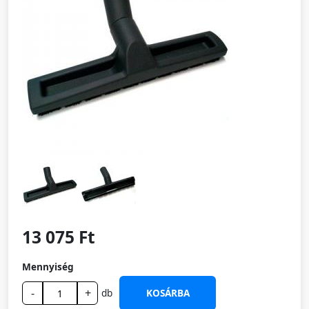
13 075 Ft
Mennyiség
-
+
db
KOSÁRBA