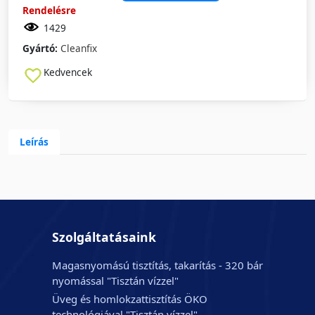
Rendelésre
1429
Gyártó:
Cleanfix
Kedvencek
Leírás
Szolgáltatásaink
Magasnyomású tisztítás, takarítás - 320 bár
nyomással "Tisztán vízzel"
Üveg és homlokzattisztítás ÖKO
technológiával "Tisztán vízzel"