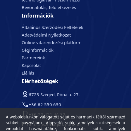
Bevonatolás, felületkezelés
Információk
Általános Szerződési Feltételek
Adatvédelmi Nyilatkozat
Online vitarendezési platform
Céginformációk
Partnereink
Kapcsolat
Elállás
Elérhetőségek
6723 Szeged, Róna u. 27.
+36 62 550 630
+36-20 421 44 72
A weboldalunkon válogatott saját és harmadik féltől származó
sütiket használunk: Alapvető sütik, amelyek szükségesek a
info@tisztasagkozpont.hu
weboldal használatához; funkcionális sütik, amelyek