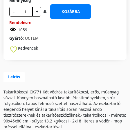
Mennyiség
-
+
db
KOSÁRBA
Rendelésre
1059
Gyártó:
UCTEM
Kedvencek
Leírás
Takarítókocsi CK771 Két vödrös takarítókocsi, erős, műanyag
vázzal. Könnyen használható kisebb létesítményekben, szűk
folyosókon. Lapos felmosó szettel használható. Az eszköztartó
elegendő helyet kínál a takarítás sórán használandó
tisztítószereknek és takarítóeszközöknek.- takarítókocsi - mérete:
90x45x80 cm - súlya: 13.2 kg/kocsi - 2x18 literes a vödör - mop
préssel ellátva - eszköztartóval