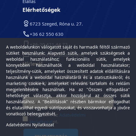
Elállás
Elérhetőségek
6723 Szeged, Róna u. 27.
+36 62 550 630
+36-20 421 44 72
A weboldalunkon válogatott saját és harmadik féltől származó
sütiket használunk: Alapvető sütik, amelyek szükségesek a
info@tisztasagkozpont.hu
weboldal használatához; funkcionális sütik, amelyek
Hírlevél
könnyebben használhatók a weboldal használatakor;
teljesítmény-sütik, amelyeket összesített adatok előállítására
Iratkozzon fel hírlevelünkre, hogy
használunk a weboldal használatáról és a statisztikákról; és
megkapja a legfrissebb aktualitásokat és
marketing cookie-k, amelyeket releváns tartalom és reklám
híreket.
megjelenítésére használnak. Ha az "Összes elfogadása"
lehetőséget választja, akkor hozzájárul az összes sütik
használatához. A "Beállítások" részben bármikor elfogadhat
és elutasíthat egyedi sütitípusokat, és visszavonhatja a jövőre
vonatkozó beleegyezését.
Elfogadom az
Adatvédelmi
Nyilatkozat
ot.
Adatvédelmi Nyilatkozat