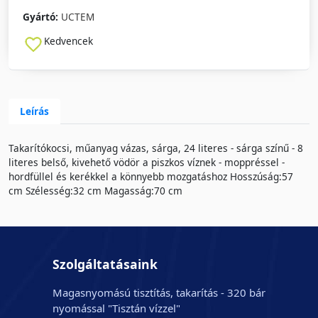
Gyártó:
UCTEM
Kedvencek
Leírás
Takarítókocsi, műanyag vázas, sárga, 24 literes - sárga színű - 8
literes belső, kivehető vödör a piszkos víznek - moppréssel -
hordfüllel és kerékkel a könnyebb mozgatáshoz Hosszúság:57
cm Szélesség:32 cm Magasság:70 cm
Szolgáltatásaink
Magasnyomású tisztítás, takarítás - 320 bár
nyomással "Tisztán vízzel"