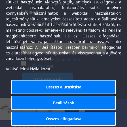
sütiket használunk: Alapvető sütik, amelyek szükségesek a
info@tisztasagkozpont.hu
weboldal használatához; funkcionális sütik, amelyek
Hírlevél
könnyebben használhatók a weboldal használatakor;
teljesítmény-sütik, amelyeket összesített adatok előállítására
Iratkozzon fel hírlevelünkre, hogy
használunk a weboldal használatáról és a statisztikákról; és
megkapja a legfrissebb aktualitásokat és
marketing cookie-k, amelyeket releváns tartalom és reklám
híreket.
megjelenítésére használnak. Ha az "Összes elfogadása"
lehetőséget választja, akkor hozzájárul az összes sütik
használatához. A "Beállítások" részben bármikor elfogadhat
és elutasíthat egyedi sütitípusokat, és visszavonhatja a jövőre
vonatkozó beleegyezését.
Elfogadom az
Adatvédelmi
Nyilatkozat
ot.
Adatvédelmi Nyilatkozat
FELIRATKOZÁS
Összes elutasítása
Beállítások
Általános Szerződési
Adatkezelési
-
Feltételek
tájékoztató
Összes elfogadása
Tisztaság Központ Kft. © 2025. Minden jog
fenntartva. Készítette:
I.T.C. Kft.