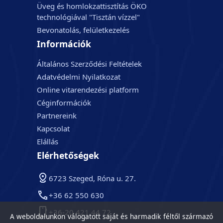
Üveg és homlokzattisztítás ÖKO
technológiával "Tisztán vízzel"
Bevonatolás, felületkezelés
Információk
Általános Szerződési Feltételek
Adatvédelmi Nyilatkozat
Online vitarendezési platform
Céginformációk
Partnereink
Kapcsolat
Elállás
Elérhetőségek
6723 Szeged, Róna u. 27.
+36 62 550 630
+36-20 421 44 72
A weboldalunkon válogatott saját és harmadik féltől származó