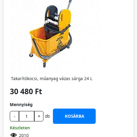
Takarítókocsi, műanyag vázas sárga 24 L
30 480 Ft
Mennyiség
-
+
db
KOSÁRBA
Készleten
2010