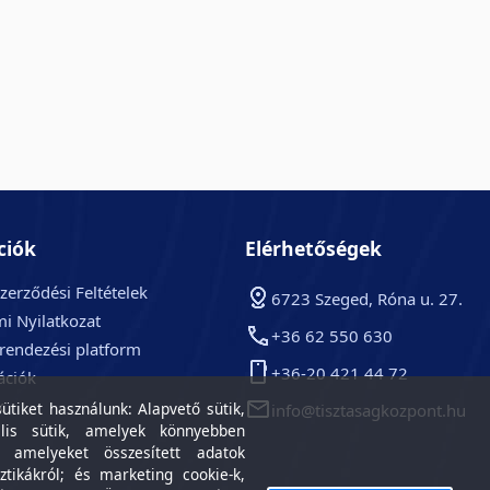
ciók
Elérhetőségek
zerződési Feltételek
6723 Szeged, Róna u. 27.
i Nyilatkozat
+36 62 550 630
arendezési platform
+36-20 421 44 72
ációk
k
tiket használunk: Alapvető sütik,
info@tisztasagkozpont.hu
lis sütik, amelyek könnyebben
, amelyeket összesített adatok
ztikákról; és marketing cookie-k,