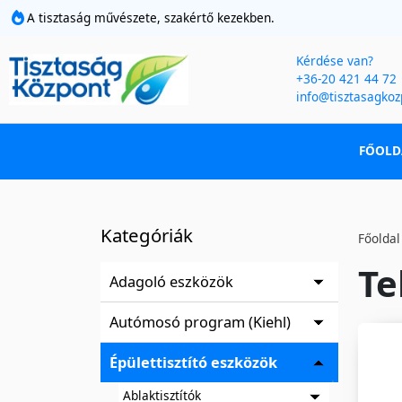
A tisztaság művészete, szakértő kezekben.
Kérdése van?
+36-20 421 44 72
info@tisztasagkoz
FŐOLD
Kategóriák
Főoldal
Te
Adagoló eszközök
Autómosó program (Kiehl)
Épülettisztító eszközök
Ablaktisztítók