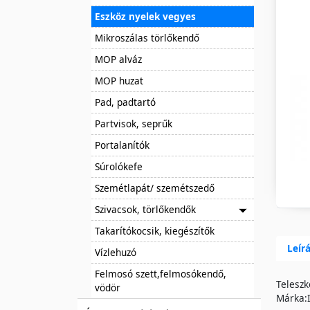
Eszköz nyelek vegyes
Mikroszálas törlőkendő
MOP alváz
MOP huzat
Pad, padtartó
Partvisok, seprűk
Portalanítók
Súrolókefe
Szemétlapát/ szemétszedő
Szivacsok, törlőkendők
Takarítókocsik, kiegészítők
Leír
Vízlehuzó
Felmosó szett,felmosókendő,
Teleszk
vödör
Márka:I