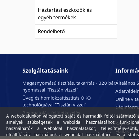
Háztartási eszközök és
egyéb termékek
Rendelhető
Szolgáltatásaink
Informá
Magasnyomású tisztítás, takarítás - 320 bár
Általános S
nyomással "Tisztán vízzel"
Adatvédelm
Üveg és homlokzattisztítás ÖKO
Online vit
technológiával "Tisztán vízzel"
Céginform
Bevonatolás, felületkezelés
Partnerein
A weboldalunkon válogatott saját és harmadik féltől származó sü
amelyek szükségesek a weboldal használatához; funkcioná
Kapcsolat
használhatók a weboldal használatakor; teljesítmény-sütik
Elállás
előállítására használunk a weboldal használatáról és a statis