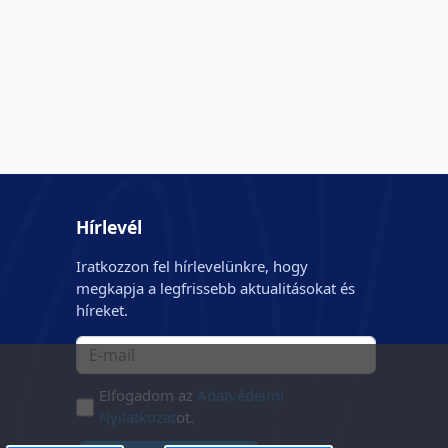
Hírlevél
Iratkozzon fel hírlevelünkre, hogy
megkapja a legfrissebb aktualitásokat és
híreket.
Elfogadom az
Adatvédelmi
Nyilatkozat
ot.