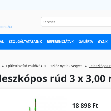
pont.hu
AL
SZOLGÁLTATÁSAINK
REFERENCIÁINK
GALÉRIA
GY.I.K.
Épülettisztító eszközök
Eszköz nyelek vegyes
Teleszkópos r
leszkópos rúd 3 x 3,00
18 898 Ft