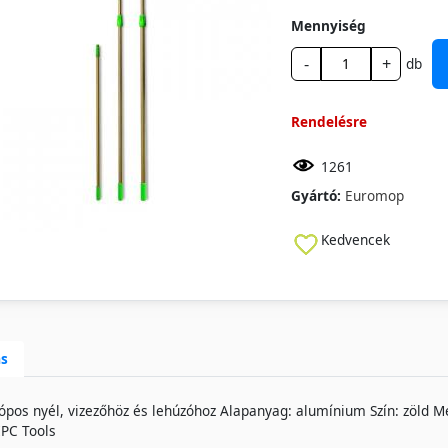
Mennyiség
-
+
db
Rendelésre
1261
Gyártó:
Euromop
Kedvencek
ás
ópos nyél, vizezőhöz és lehúzóhoz Alapanyag: alumínium Szín: zöld M
PC Tools