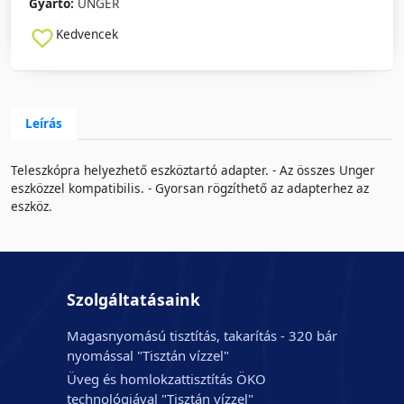
Gyártó:
UNGER
Kedvencek
Leírás
Teleszkópra helyezhető eszköztartó adapter. - Az összes Unger
eszközzel kompatibilis. - Gyorsan rögzíthető az adapterhez az
eszköz.
Szolgáltatásaink
Magasnyomású tisztítás, takarítás - 320 bár
nyomással "Tisztán vízzel"
Üveg és homlokzattisztítás ÖKO
technológiával "Tisztán vízzel"