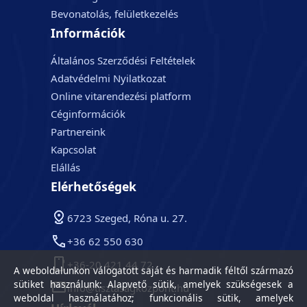
Bevonatolás, felületkezelés
Információk
Általános Szerződési Feltételek
Adatvédelmi Nyilatkozat
Online vitarendezési platform
Céginformációk
Partnereink
Kapcsolat
Elállás
Elérhetőségek
6723 Szeged, Róna u. 27.
+36 62 550 630
+36-20 421 44 72
A weboldalunkon válogatott saját és harmadik féltől származó
sütiket használunk: Alapvető sütik, amelyek szükségesek a
info@tisztasagkozpont.hu
weboldal használatához; funkcionális sütik, amelyek