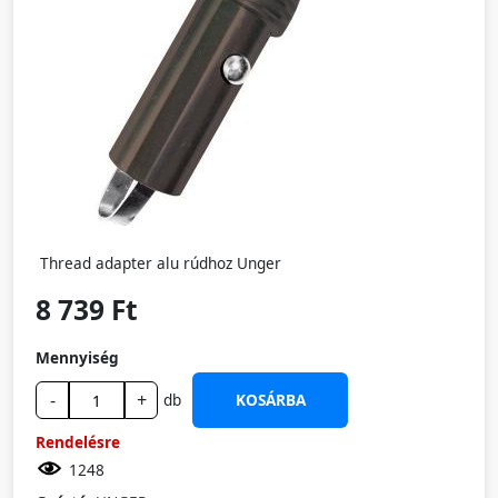
Thread adapter alu rúdhoz Unger
8 739 Ft
Mennyiség
-
+
db
KOSÁRBA
Rendelésre
1248