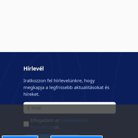
Hírlevél
Iratkozzon fel hírlevelünkre, hogy
megkapja a legfrissebb aktualitásokat és
híreket.
Elfogadom az
Adatvédelmi
Nyilatkozat
ot.