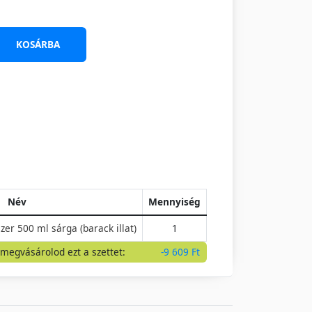
KOSÁRBA
Név
Mennyiség
er 500 ml sárga (barack illat)
1
 megvásárolod ezt a szettet:
-9 609 Ft