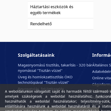
Háztartási eszközök és
egyéb termékek
Rendelhető
Szolgáltatásaink
Informá
Magasnyomású tisztítás, takarítás - 320 bár
Általános S
nyomással "Tisztán vízzel"
Adatvédelm
Üveg és homlokzattisztítás ÖKO
Online vit
technológiával "Tisztán vízzel"
Céginform
Bevonatolás, felületkezelés
Partnerein
A weboldalunkon válogatott saját és harmadik féltől származó sü
amelyek szükségesek a weboldal használatához; funkcioná
Kapcsolat
használhatók a weboldal használatakor; teljesítmény-sütik
Elállás
előállítására használunk a weboldal használatáról és a statis