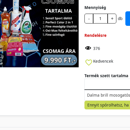
Mennyiség
-
+
db
Rendelésre
376
Kedvencek
Termék szett tartalma
Dalma brill mosogatósz
Ennyit spórolhatsz, ha