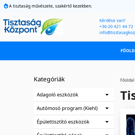
A tisztaság művészete, szakértő kezekben.
Kérdése van?
+36-20 421 44 72
info@tisztasagkoz
FŐOLD
Kategóriák
Főoldal
Ti
Adagoló eszközök
Autómosó program (Kiehl)
Épülettisztító eszközök