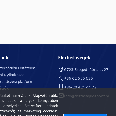
ciók
Elérhetőségek
zerződési Feltételek
6723 Szeged, Róna u. 27.
i Nyilatkozat
+36 62 550 630
arendezési platform
+36-20 421 44 72
ációk
k
tiket használunk: Alapvető sütik,
info@tisztasagkozpont.hu
lis sütik, amelyek könnyebben
, amelyeket összesített adatok
ztikákról; és marketing cookie-k,