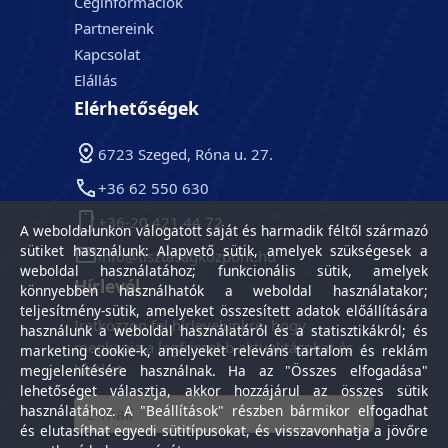
Céginformációk
Partnereink
Kapcsolat
Elállás
Elérhetőségek
6723 Szeged, Róna u. 27.
+36 62 550 630
+36-20 421 44 72
A weboldalunkon válogatott saját és harmadik féltől származó
sütiket használunk: Alapvető sütik, amelyek szükségesek a
info@tisztasagkozpont.hu
weboldal használatához; funkcionális sütik, amelyek
Hírlevél
könnyebben használhatók a weboldal használatakor;
teljesítmény-sütik, amelyeket összesített adatok előállítására
Iratkozzon fel hírlevelünkre, hogy
használunk a weboldal használatáról és a statisztikákról; és
megkapja a legfrissebb aktualitásokat és
marketing cookie-k, amelyeket releváns tartalom és reklám
híreket.
megjelenítésére használnak. Ha az "Összes elfogadása"
lehetőséget választja, akkor hozzájárul az összes sütik
használatához. A "Beállítások" részben bármikor elfogadhat
és elutasíthat egyedi sütitípusokat, és visszavonhatja a jövőre