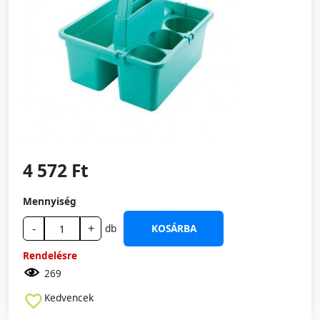
4 572 Ft
Mennyiség
-
+
db
KOSÁRBA
Rendelésre
269
Kedvencek