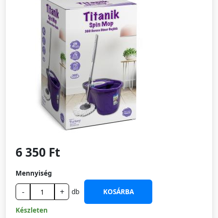
6 350 Ft
Mennyiség
-
+
db
KOSÁRBA
Készleten