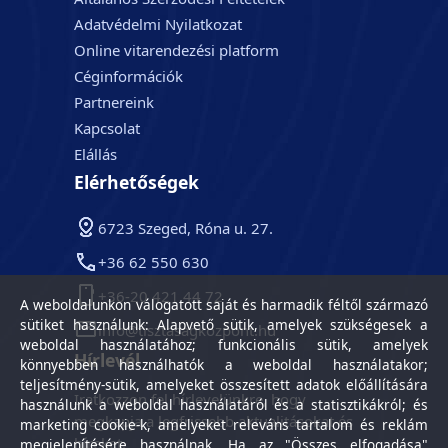
Adatvédelmi Nyilatkozat
Online vitarendezési platform
Céginformációk
Partnereink
Kapcsolat
Elállás
Elérhetőségek
6723 Szeged, Róna u. 27.
+36 62 550 630
+36-20 421 44 72
A weboldalunkon válogatott saját és harmadik féltől származó
sütiket használunk: Alapvető sütik, amelyek szükségesek a
info@tisztasagkozpont.hu
weboldal használatához; funkcionális sütik, amelyek
Hírlevél
könnyebben használhatók a weboldal használatakor;
teljesítmény-sütik, amelyeket összesített adatok előállítására
Iratkozzon fel hírlevelünkre, hogy
használunk a weboldal használatáról és a statisztikákról; és
megkapja a legfrissebb aktualitásokat és
marketing cookie-k, amelyeket releváns tartalom és reklám
híreket.
megjelenítésére használnak. Ha az "Összes elfogadása"