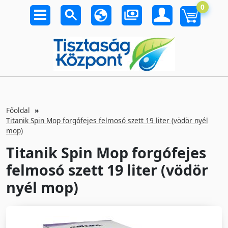
0
Főoldal
Titanik Spin Mop forgófejes felmosó szett 19 liter (vödör nyél
mop)
Titanik Spin Mop forgófejes
felmosó szett 19 liter (vödör
nyél mop)