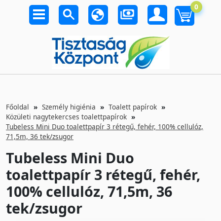
0
Főoldal
Személy higiénia
Toalett papírok
Közületi nagytekercses toalettpapírok
Tubeless Mini Duo toalettpapír 3 rétegű, fehér, 100% cellulóz,
71,5m, 36 tek/zsugor
Tubeless Mini Duo
toalettpapír 3 rétegű, fehér,
100% cellulóz, 71,5m, 36
tek/zsugor