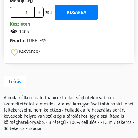
Mennyiség
-
+
zsu
KOSÁRBA
Készleten
1405
Gyártó:
TUBELESS
Kedvencek
Leírás
A duda nélküli toalettpapírokkal költséghatékonyabban
üzemeltethetők a mosdók. A duda kihagyásával több papírt lehet
feltekercselni, nem keletkezik hulladék a felhasználás során,
kevesebb helyre van szükség a tároláshoz, így a szállítása is
költséghatékonyabb. - 3 rétegű - 100% cellulóz - 71,5m / tekercs -
36 tekercs / zsugor