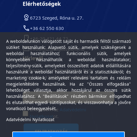
Elérhetőségek
6723 Szeged, Róna u. 27.
+36 62 550 630
+36-20 421 44 72
A weboldalunkon válogatott saját és harmadik féltől származó
sütiket használunk: Alapvető sütik, amelyek szükségesek a
info@tisztasagkozpont.hu
weboldal használatához; funkcionális sütik, amelyek
Hírlevél
könnyebben használhatók a weboldal használatakor;
teljesítmény-sütik, amelyeket összesített adatok előállítására
Iratkozzon fel hírlevelünkre, hogy
használunk a weboldal használatáról és a statisztikákról; és
megkapja a legfrissebb aktualitásokat és
marketing cookie-k, amelyeket releváns tartalom és reklám
híreket.
megjelenítésére használnak. Ha az "Összes elfogadása"
lehetőséget választja, akkor hozzájárul az összes sütik
használatához. A "Beállítások" részben bármikor elfogadhat
és elutasíthat egyedi sütitípusokat, és visszavonhatja a jövőre
vonatkozó beleegyezését.
Elfogadom az
Adatvédelmi
Nyilatkozat
ot.
Adatvédelmi Nyilatkozat
FELIRATKOZÁS