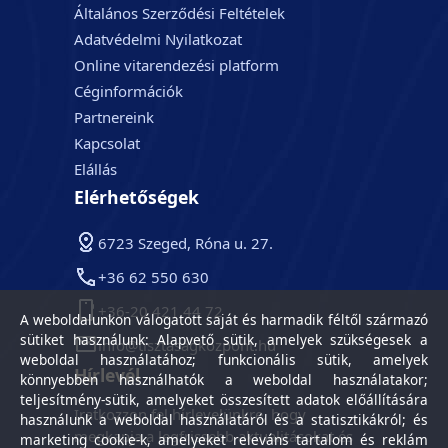
Általános Szerződési Feltételek
Adatvédelmi Nyilatkozat
Online vitarendezési platform
Céginformációk
Partnereink
Kapcsolat
Elállás
Elérhetőségek
6723 Szeged, Róna u. 27.
+36 62 550 630
+36-20 421 44 72
A weboldalunkon válogatott saját és harmadik féltől származó
sütiket használunk: Alapvető sütik, amelyek szükségesek a
info@tisztasagkozpont.hu
weboldal használatához; funkcionális sütik, amelyek
Hírlevél
könnyebben használhatók a weboldal használatakor;
teljesítmény-sütik, amelyeket összesített adatok előállítására
Iratkozzon fel hírlevelünkre, hogy
használunk a weboldal használatáról és a statisztikákról; és
megkapja a legfrissebb aktualitásokat és
marketing cookie-k, amelyeket releváns tartalom és reklám