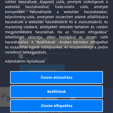
sütiket használunk: Alapvető sütik, amelyek szükségesek a
info@tisztasagkozpont.hu
weboldal használatához; funkcionális sütik, amelyek
Hírlevél
könnyebben használhatók a weboldal használatakor;
teljesítmény-sütik, amelyeket összesített adatok előállítására
Iratkozzon fel hírlevelünkre, hogy
használunk a weboldal használatáról és a statisztikákról; és
megkapja a legfrissebb aktualitásokat és
marketing cookie-k, amelyeket releváns tartalom és reklám
híreket.
megjelenítésére használnak. Ha az "Összes elfogadása"
lehetőséget választja, akkor hozzájárul az összes sütik
használatához. A "Beállítások" részben bármikor elfogadhat
és elutasíthat egyedi sütitípusokat, és visszavonhatja a jövőre
vonatkozó beleegyezését.
Elfogadom az
Adatvédelmi
Nyilatkozat
ot.
Adatvédelmi Nyilatkozat
FELIRATKOZÁS
Összes elutasítása
Beállítások
Általános Szerződési
Adatkezelési
-
Feltételek
tájékoztató
Összes elfogadása
Tisztaság Központ Kft. © 2025. Minden jog
fenntartva. Készítette:
I.T.C. Kft.