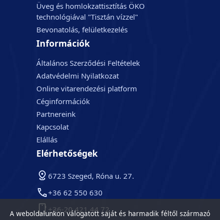
Üveg és homlokzattisztítás ÖKO
technológiával "Tisztán vízzel"
Bevonatolás, felületkezelés
Információk
Általános Szerződési Feltételek
Adatvédelmi Nyilatkozat
Online vitarendezési platform
Céginformációk
Partnereink
Kapcsolat
Elállás
Elérhetőségek
6723 Szeged, Róna u. 27.
+36 62 550 630
+36-20 421 44 72
A weboldalunkon válogatott saját és harmadik féltől származó