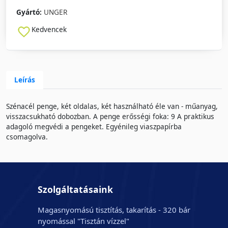
Gyártó:
UNGER
Kedvencek
Leírás
Szénacél penge, két oldalas, két használható éle van - műanyag,
visszacsukható dobozban. A penge erősségi foka: 9 A praktikus
adagoló megvédi a pengeket. Egyénileg viaszpapírba
csomagolva.
Szolgáltatásaink
Magasnyomású tisztítás, takarítás - 320 bár
nyomással "Tisztán vízzel"