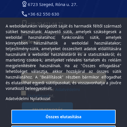
6723 Szeged, Róna u. 27.
+36 62 550 630
+36-20 421 44 72
A weboldalunkon válogatott saját és harmadik féltől származó
sütiket használunk: Alapvető sütik, amelyek szükségesek a
info@tisztasagkozpont.hu
weboldal használatához; funkcionális sütik, amelyek
Hírlevél
könnyebben használhatók a weboldal használatakor;
teljesítmény-sütik, amelyeket összesített adatok előállítására
Iratkozzon fel hírlevelünkre, hogy
használunk a weboldal használatáról és a statisztikákról; és
megkapja a legfrissebb aktualitásokat és
marketing cookie-k, amelyeket releváns tartalom és reklám
híreket.
megjelenítésére használnak. Ha az "Összes elfogadása"
lehetőséget választja, akkor hozzájárul az összes sütik
használatához. A "Beállítások" részben bármikor elfogadhat
és elutasíthat egyedi sütitípusokat, és visszavonhatja a jövőre
vonatkozó beleegyezését.
Elfogadom az
Adatvédelmi
Nyilatkozat
ot.
Adatvédelmi Nyilatkozat
FELIRATKOZÁS
Összes elutasítása