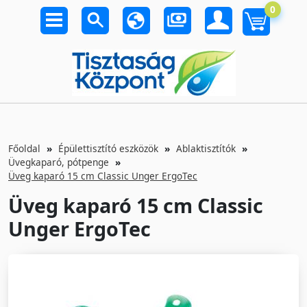
0
Főoldal
Épülettisztító eszközök
Ablaktisztítók
Üvegkaparó, pótpenge
Üveg kaparó 15 cm Classic Unger ErgoTec
Üveg kaparó 15 cm Classic
Unger ErgoTec