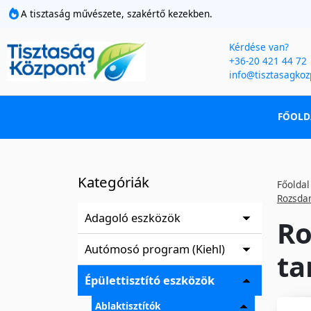
A tisztaság művészete, szakértő kezekben.
Kérdése van?
+36-20 421 44 72
info@tisztasagkoz
FŐOLD
Kategóriák
Főoldal
Rozsdam
Adagoló eszközök
Ro
Autómosó program (Kiehl)
ta
Épülettisztító eszközök
Ablaktisztítók