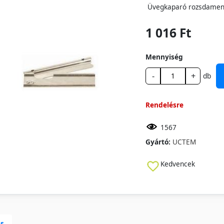
Üvegkaparó rozsdamente
1 016 Ft
Mennyiség
-
+
db
Rendelésre
1567
Gyártó:
UCTEM
Kedvencek
ás