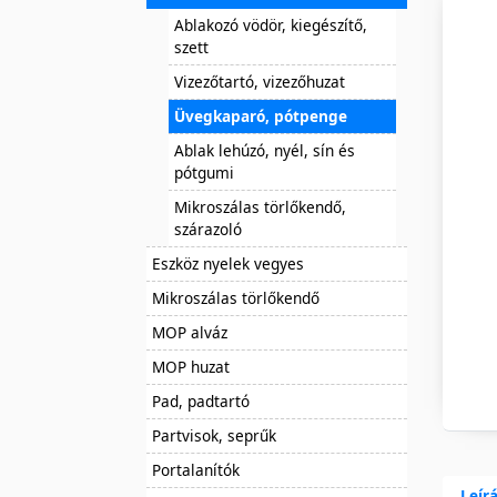
Ablakozó vödör, kiegészítő,
szett
Vizezőtartó, vizezőhuzat
Üvegkaparó, pótpenge
Ablak lehúzó, nyél, sín és
pótgumi
Mikroszálas törlőkendő,
szárazoló
Eszköz nyelek vegyes
Mikroszálas törlőkendő
MOP alváz
MOP huzat
Pad, padtartó
Partvisok, seprűk
Portalanítók
Leír