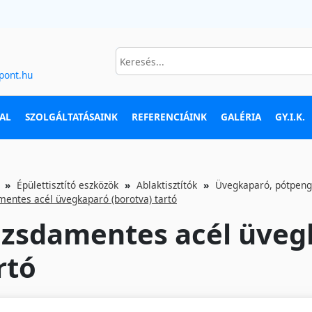
pont.hu
AL
SZOLGÁLTATÁSAINK
REFERENCIÁINK
GALÉRIA
GY.I.K.
Épülettisztító eszközök
Ablaktisztítók
Üvegkaparó, pótpen
entes acél üvegkaparó (borotva) tartó
zsdamentes acél üveg
rtó