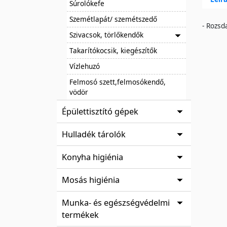
Súrolókefe
Szemétlapát/ szemétszedő
- Rozsd
Szivacsok, törlőkendők
Takarítókocsik, kiegészítők
Vízlehuzó
Felmosó szett,felmosókendő,
vödör
Épülettisztító gépek
Hulladék tárolók
Konyha higiénia
Mosás higiénia
Munka- és egészségvédelmi
termékek